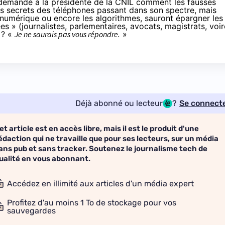
demandé à la présidente de la CNIL comment les fausses
les secrets des téléphones passant dans son spectre, mais
u numérique ou encore les algorithmes, sauront épargner les
 » (journalistes, parlementaires, avocats, magistrats, voir
 ? «
Je ne saurais pas vous répondre.
»
Déjà abonné ou lecteur
?
Se connect
et article est en accès libre, mais il est le produit d'une
édaction qui ne travaille que pour ses lecteurs, sur un média
ans pub et sans tracker. Soutenez le journalisme tech de
ualité en vous abonnant.
Accédez en illimité aux articles d'un média expert
Profitez d'au moins 1 To de stockage pour vos
sauvegardes