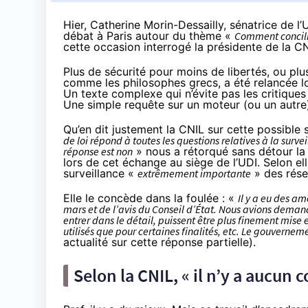
Hier, Catherine Morin-Dessailly, sénatrice de 
débat à Paris autour du thème «
Comment concilier
cette occasion interrogé la présidente de la C
Plus de sécurité pour moins de libertés, ou plu
comme les philosophes grecs, a été relancée 
Un texte complexe qui n’évite pas les critique
Une simple requête sur
un moteur
(
ou un autre
Qu’en dit justement la CNIL sur cette possible
de loi répond à toutes les questions relatives à la surv
réponse est non
» nous a rétorqué sans détour la 
lors de cet échange au siège de l’UDI. Selon elle
surveillance «
extrêmement importante
» des résea
Elle le concède dans la foulée : «
Il y a eu des am
mars et de l’avis du Conseil d’État. Nous avions demandé
entrer dans le détail, puissent être plus finement mise 
utilisés que pour certaines finalités, etc. Le gouverne
actualité sur
cette réponse partielle
).
Selon la CNIL, « il n’y a aucun