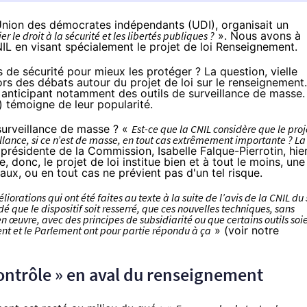
l’Union des démocrates indépendants (UDI), organisait un
 le droit à la sécurité et les libertés publiques ?
». Nous avons à
NIL en visant spécialement le projet de loi Renseignement.
s de sécurité pour mieux les protéger ? La question, vielle
lors des débats autour du
projet de loi sur le renseignement
.
s anticipant notamment des outils de surveillance de masse.
) témoigne de leur popularité.
 surveillance de masse ? «
Est-ce que la CNIL considère que le proj
eillance, si ce n’est de masse, en tout cas extrêmement importante ? La
présidente de la Commission, Isabelle Falque-Pierrotin, hie
, donc, le projet de loi institue bien et à tout le moins, une
ux, ou en tout cas ne prévient pas d'un tel risque.
éliorations qui ont été faites au texte à la suite de l’avis de la CNIL du 
 que le dispositif soit resserré, que ces nouvelles techniques, sans
en œuvre, avec des principes de subsidiarité ou que certains outils soi
ment et le Parlement ont pour partie répondu à ça
» (voir notre
 contrôle » en aval du renseignement