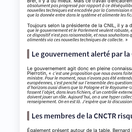
Bref, il y a du mieux. Mais ce travail d’encadre
absolument pas progressé par rapport à ce déséquilibre i
nouvelles techniques est encadrée par la Commission n
que la donnée entre dans le système et alimente les fic
Toujours selon la présidente de la CNIL, il y a
que le gouvernement et le Parlement veulent robuste, et
ce dispositif n’est pas raisonnable, et nous souhaitons 
alimentés via ces nouvelles techniques de collecte.
»
Le gouvernement alerté par la
Le gouvernement agit donc en pleine connaiss
Pierrotin, «
c’est une proposition que nous avons fait
ministre. Pour le moment, nous n’avons pas été entendus
européennes, s’est penché sur l’ensemble des questions 
d’horizons aussi divers que la Pologne et le Royaume-Un
fassent l’objet, dans leurs fichiers, d’un contrôle exte
doivent jouer un rôle. Aujourd’hui, on a une hyper collec
renseignement. On en est là. J’espère que la discussio
Les membres de la CNCTR risqu
Également présent autour de la table, Bernar