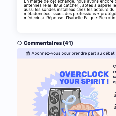
En marge de cet échange, nous avons encore 
antennes relai (IMSI catcher), aptes à aspirer 
aussi les sondes installées chez les acteurs d
métadonnées issues des professions « protégées
médecins
). Réponse d’Isabelle Falque-Pierrotin
Commentaires (41)
Abonnez-vous pour prendre part au débat
C
r
s
q