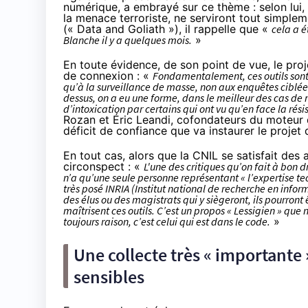
numérique
, a embrayé sur ce thème : selon lui, 
la menace terroriste, ne serviront tout simplem
(« Data and Goliath »), il rappelle que «
cela a 
Blanche il y a quelques mois.
»
En toute évidence, de son point de vue, le pro
de connexion : «
Fondamentalement
,
ces outils son
qu’à la surveillance de masse, non aux enquêtes ciblées
dessus, on a eu une forme, dans le meilleur des cas de
d’intoxication par certains qui ont vu qu’en face la rési
Rozan et Éric Leandi, cofondateurs du moteur
déficit de confiance que va instaurer le projet
En tout cas, alors que la CNIL se satisfait de
circonspect : «
L'une des critiques qu’on fait à bon 
n’a qu’une seule personne représentant « l’expertise te
très posé INRIA (Institut national de recherche en infor
des élus ou des magistrats qui y siègeront, ils pourron
maîtrisent ces outils. C’est un propos « Lessigien » que
toujours raison, c’est celui qui est dans
le code.
»
Une collecte très « importante 
sensibles