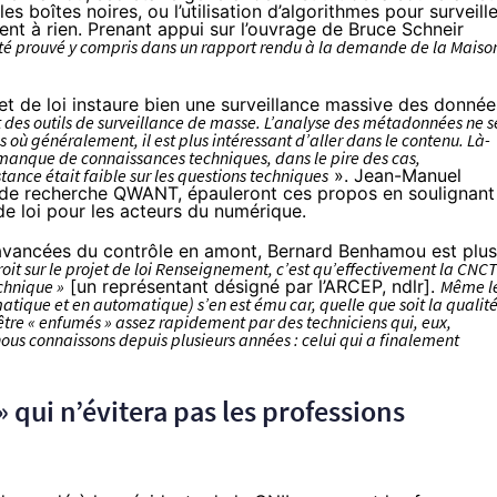
les boîtes noires, ou l’utilisation d’algorithmes pour surveille
ent à rien. Prenant appui sur l’ouvrage de Bruce Schneir
été prouvé y compris dans un rapport rendu à la demande de la Maiso
jet de loi instaure bien une surveillance massive des donnée
t des outils de surveillance de masse. L’analyse des métadonnées ne s
 où généralement, il est plus intéressant d’aller dans le contenu. Là-
 manque de connaissances techniques, dans le pire des cas,
stance était faible sur les questions techniques
». Jean-Manuel
 de recherche QWANT, épauleront ces propos en soulignant
 de loi pour les acteurs du numérique.
s avancées du contrôle en amont, Bernard Benhamou est plus
droit sur le projet de loi Renseignement, c’est qu’effectivement la CNC
chnique »
[un représentant désigné par l’ARCEP, ndlr].
Même l
matique et en automatique) s’en est ému car, quelle que soit la qualit
t être « enfumés » assez rapidement par des techniciens qui, eux,
 nous connaissons depuis plusieurs années : celui qui a finalement
» qui n’évitera pas les professions