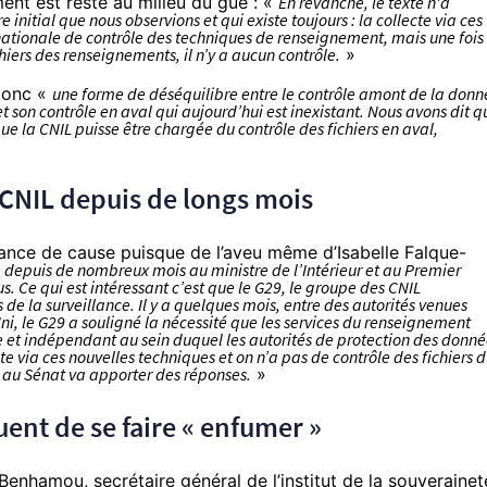
ment est resté au milieu du gué : «
En revanche, le texte n'a
nitial que nous observions et qui existe toujours : la collecte via ces
ationale de contrôle des techniques de renseignement, mais une fois
hiers des renseignements, il n’y a aucun contrôle.
»
 donc «
une forme de déséquilibre entre le contrôle amont de la donn
 son contrôle en aval qui aujourd’hui est inexistant. Nous avons dit q
que la CNIL puisse être chargée du contrôle des fichiers en aval,
 CNIL depuis de longs mois
ance de cause puisque de l’aveu même d’Isabelle Falque-
e depuis de nombreux mois au ministre de l’Intérieur et au Premier
. Ce qui est intéressant c’est que le G29, le groupe des CNIL
de la surveillance. Il y a quelques mois, entre des autorités venues
i, le G29 a souligné la nécessité que les services du renseignement
rne et indépendant au sein duquel les autorités de protection des donn
te via ces nouvelles techniques et on n’a pas de contrôle des fichiers 
n au Sénat va apporter des réponses.
»
ent de se faire « enfumer »
d Benhamou,
secrétaire général de l’institut de la souverainet