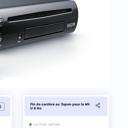
Fin de carrière au Japon pour la Wii
U 8 Go
La mal-aimée