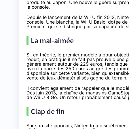
produite au Japon. Une nouvelle guère surprena
la console.
Depuis le lancement de la
Wii U
fin 2012, Ninte
console. Une blanche, la
Wii U
Basic, dotée de 
Premium, qui se distingue par sa capacité de 
La mal-aimée
Si, en théorie, le premier modèle a pour objecti
réduit, en pratique il ne fait pas preuve d'une
généralement autour de 229 euros, tandis que le
avec la barre des 250 euros au gré des promot
disponible sur cette variante, bien qu'extensibl
vente de jeux dématérialisés gagne du terrain.
Il convient également de rappeler que le modèl
Dès juin 2013
, la chaîne de magasins GameSto
de
Wii U
8 Go. Un retour probablement causé p
Clap de fin
Sur son site japonais
, Nintendo a discrètement