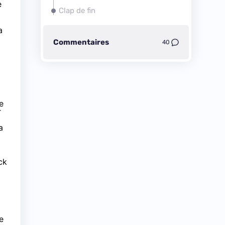
e
Clap de fin
a
Commentaires
40
e
r
a
ck
e