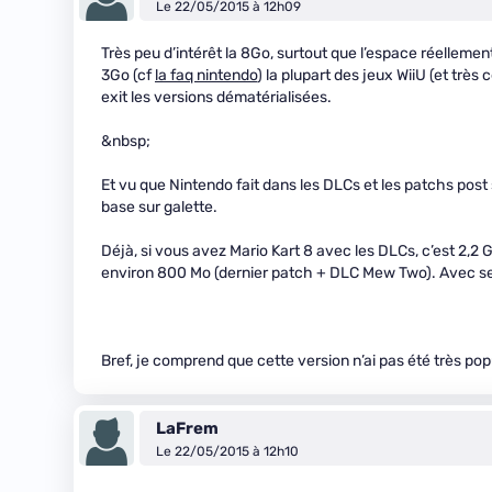
Le 22/05/2015 à 12h09
Très peu d’intérêt la 8Go, surtout que l’espace réellement 
3Go (cf
la faq nintendo
) la plupart des jeux WiiU (et tr
exit les versions dématérialisées.
&nbsp;
Et vu que Nintendo fait dans les DLCs et les patchs post 
base sur galette.
Déjà, si vous avez Mario Kart 8 avec les DLCs, c’est 2
environ 800 Mo (dernier patch + DLC Mew Two). Avec seul
Bref, je comprend que cette version n’ai pas été très pop
LaFrem
Le 22/05/2015 à 12h10