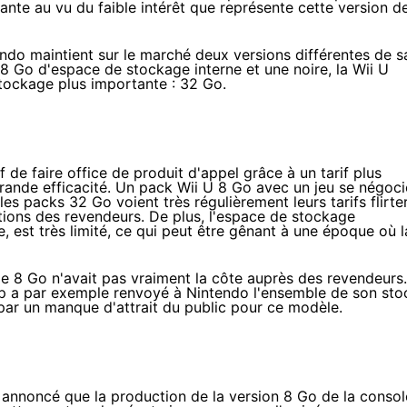
nte au vu du faible intérêt que représente cette version d
ndo maintient sur le marché deux versions différentes de s
8 Go d'espace de stockage interne et une noire, la
Wii U
stockage plus importante : 32 Go.
f de faire office de produit d'appel grâce à un tarif plus
 grande efficacité. Un pack
Wii U
8 Go avec un jeu se négoci
s packs 32 Go voient très régulièrement leurs tarifs flirte
ions des revendeurs. De plus, l'espace de stockage
e, est très limité, ce qui peut être gênant à une époque où l
e 8 Go n'avait pas vraiment la côte auprès des revendeurs.
p a par exemple renvoyé à Nintendo l'ensemble de son sto
ar un manque d'attrait du public pour ce modèle.
 annoncé que la production de la version 8 Go de la consol