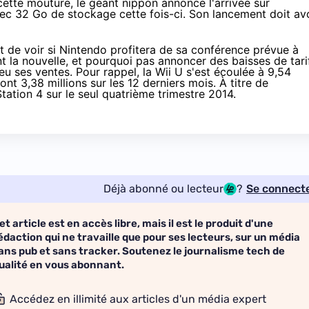
cette mouture, le géant nippon annonce l'arrivée sur
avec 32 Go de stockage cette fois-ci. Son lancement doit av
nt de voir si Nintendo profitera de sa conférence prévue à
t la nouvelle, et pourquoi pas annoncer des baisses de tari
peu ses ventes. Pour rappel,
la Wii U s'est écoulée à 9,54
dont 3,38 millions sur les 12 derniers mois. À titre de
Station 4
sur le seul quatrième trimestre 2014.
Déjà abonné ou lecteur
?
Se connect
et article est en accès libre, mais il est le produit d'une
édaction qui ne travaille que pour ses lecteurs, sur un média
ans pub et sans tracker. Soutenez le journalisme tech de
ualité en vous abonnant.
Accédez en illimité aux articles d'un média expert