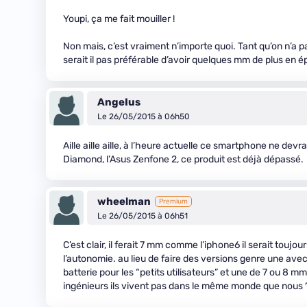
Youpi, ça me fait mouiller !
Non mais, c’est vraiment n’importe quoi. Tant qu’on n’a pa
serait il pas préférable d’avoir quelques mm de plus en 
AngeIus
Le 26/05/2015 à 06h50
Aille aille aille, à l’heure actuelle ce smartphone ne dev
Diamond, l’Asus Zenfone 2, ce produit est déjà dépassé.
wheelman
Premium
Le 26/05/2015 à 06h51
C’est clair, il ferait 7 mm comme l’iphone6 il serait toujou
l’autonomie. au lieu de faire des versions genre une ave
batterie pour les “petits utilisateurs” et une de 7 ou 8 mm 
ingénieurs ils vivent pas dans le même monde que nous 