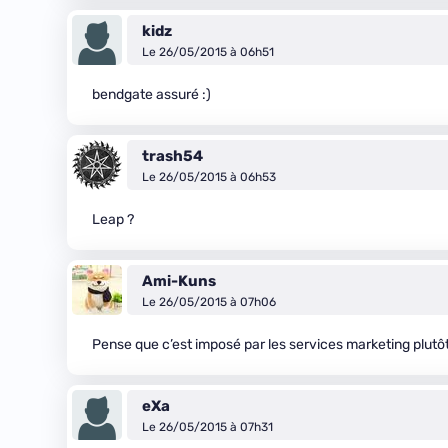
kidz
Le 26/05/2015 à 06h51
bendgate assuré :)
trash54
Le 26/05/2015 à 06h53
Leap ?
Ami-Kuns
Le 26/05/2015 à 07h06
Pense que c’est imposé par les services marketing plutôt
eXa
Le 26/05/2015 à 07h31