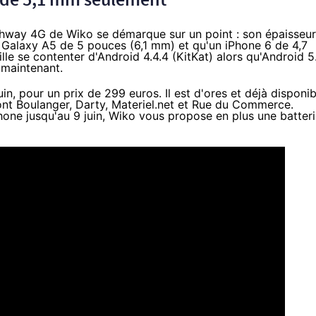
ighway
4G
de Wiko se démarque sur un point : son épaisseur
un Galaxy A5 de 5 pouces (6,1 mm) et qu'un
iPhone 6
de 4,7
e se contenter d'Android 4.4.4 (KitKat) alors qu'
Android 5
 maintenant.
in, pour un prix de 299 euros. Il est d'ores et déjà disponib
ont
Boulanger
,
Darty
,
Materiel.net
et
Rue du Commerce
.
ne jusqu'au 9 juin
, Wiko vous propose en plus une batter