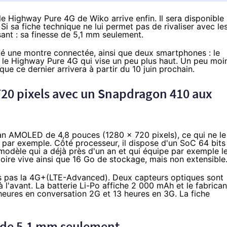
le Highway Pure 4G de Wiko arrive enfin. Il sera disponible
 sa fiche technique ne lui permet pas de rivaliser avec le
sant : sa finesse de 5,1 mm seulement.
té une montre connectée, ainsi que deux
smartphones
: le
e le Highway Pure
4G
qui vise un peu plus haut. Un peu moi
ue ce dernier arrivera à partir du 10 juin prochain.
720 pixels avec un Snapdragon 410 aux
an AMOLED de 4,8 pouces (1280 x 720 pixels), ce qui ne le
 par exemple
. Côté processeur, il dispose d'un SoC 64 bits
 modèle qui a
déjà près d'un an
et qui équipe par exemple l
oire vive ainsi que 16 Go de stockage, mais non extensible
s pas la
4G
+(
LTE-Advanced
). Deux capteurs optiques sont
 à l'avant. La batterie Li-Po affiche 2 000 mAh et le fabrican
eures en conversation 2G et 13 heures en 3G. La fiche
 de 5,1 mm seulement