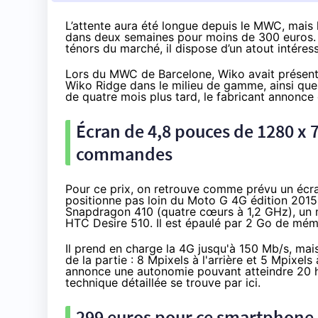
L’attente aura été longue depuis le MWC, mais 
dans deux semaines pour moins de 300 euros. Si
ténors du marché, il dispose d’un atout intéres
Lors du MWC de Barcelone, Wiko avait présen
Wiko Ridge dans le milieu de gamme, ainsi qu
de quatre mois plus tard, le fabricant annonce q
Écran de 4,8 pouces de 1280 x 
commandes
Pour ce prix, on retrouve comme prévu un écr
positionne pas loin du
Moto G 4G édition 2015
Snapdragon 410 (quatre cœurs à 1,2 GHz), un
HTC Desire 510. Il est épaulé par 2 Go de mém
Il prend en charge la
4G
jusqu'à 150 Mb/s, mai
de la partie : 8 Mpixels à l'arrière et 5 Mpixels
annonce une autonomie pouvant atteindre 20 h
technique détaillée se trouve
par ici
.
299 euros pour ce smartphone