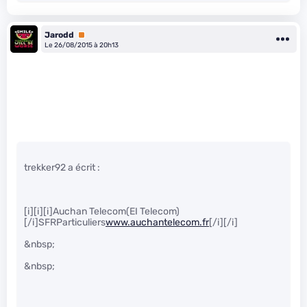
Jarodd
Premium
Le 26/08/2015 à 20h13
trekker92 a écrit :
[i][i][i]Auchan Telecom(EI Telecom)
[/i]SFRParticuliers
www.auchantelecom.fr
[/i][/i]
&nbsp;
&nbsp;