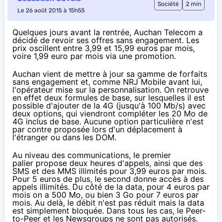
Société
2 min
Le 26 août 2015 à 15h55
Quelques jours avant la rentrée, Auchan Telecom a
décidé de revoir ses offres sans engagement. Les
prix oscillent entre 3,99 et 15,99 euros par mois,
voire 1,99 euro par mois via une promotion.
Auchan vient de mettre à jour sa gamme de forfaits
sans engagement et,
comme NRJ Mobile avant lui
,
l'opérateur mise sur la personnalisation. On retrouve
en effet deux formules de base, sur lesquelles il est
possible d'ajouter de la
4G
(jusqu'à 100 Mb/s) avec
deux options, qui viendront compléter les 20 Mo de
4G
inclus de base. Aucune option particulière n'est
par contre proposée lors d'un déplacement à
l'étranger ou dans les DOM.
Au niveau des communications, le premier
palier propose deux heures d'appels, ainsi que des
SMS et des MMS illimités pour 3,99 euros par mois.
Pour 5 euros de plus, le second donne accès à des
appels illimités. Du côté de la data, pour 4 euros par
mois on a 500 Mo, ou bien 3 Go pour 7 euros par
mois. Au delà, le débit n'est pas réduit mais la data
est simplement bloquée. Dans tous les cas, le Peer-
to-Peer et les Newsgroups ne sont pas autorisés.