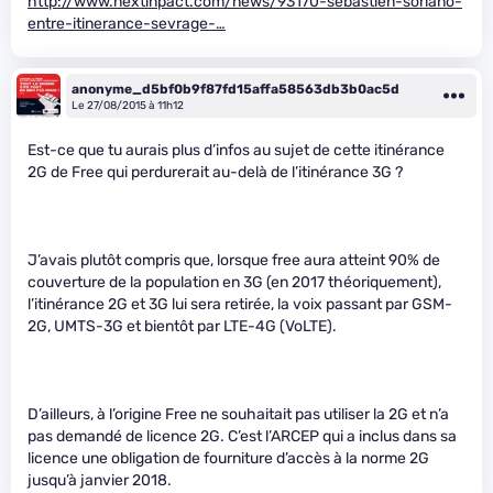
http://www.nextinpact.com/news/93170-sebastien-soriano-
entre-itinerance-sevrage-…
anonyme_d5bf0b9f87fd15affa58563db3b0ac5d
Le 27/08/2015 à 11h12
Est-ce que tu aurais plus d’infos au sujet de cette itinérance
2G de Free qui perdurerait au-delà de l’itinérance 3G ?
J’avais plutôt compris que, lorsque free aura atteint 90% de
couverture de la population en 3G (en 2017 théoriquement),
l’itinérance 2G et 3G lui sera retirée, la voix passant par GSM-
2G, UMTS-3G et bientôt par LTE-4G (VoLTE).
D’ailleurs, à l’origine Free ne souhaitait pas utiliser la 2G et n’a
pas demandé de licence 2G. C’est l’ARCEP qui a inclus dans sa
licence une obligation de fourniture d’accès à la norme 2G
jusqu’à janvier 2018.