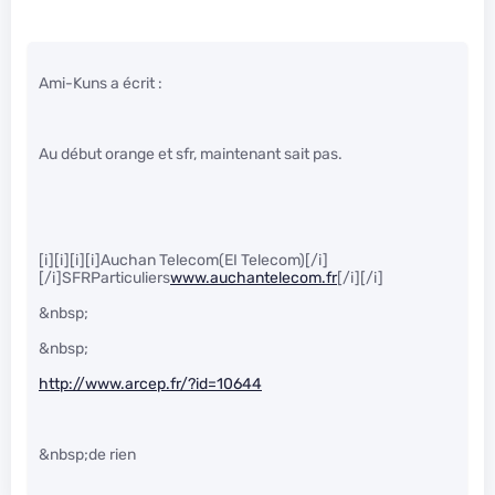
Ami-Kuns a écrit :
Au début orange et sfr, maintenant sait pas.
[i][i][i][i]Auchan Telecom(EI Telecom)[/i]
[/i]SFRParticuliers
www.auchantelecom.fr
[/i][/i]
&nbsp;
&nbsp;
http://www.arcep.fr/?id=10644
&nbsp;de rien