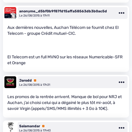
anonyme_d5bf0b9f87fd15affa58563db3b0ac5d
Le 26/08/2015 à 17h11
Aux dernières nouvelles, Auchan Télécom se fournit chez EI
Telecom - groupe Crédit mutuel-CIC.
EI Telecom est un full MVNO sur les réseaux Numericable-SFR
et Orange
Jarodd
Premium
Le 26/08/2015 à 17h31
Les promos de la rentrée arrivent. Manque de bol pour NRJ et
Auchan, j’ai choisi celui qui a dégainé le plus tôt mi-août, à
savoir Virgin (appels/SMS/MMS illimités + 3 Go à 10€).
Salamandar
Premium
Le 26/08/2015 à 17h43