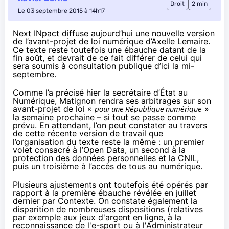
Droit
2 min
Le 03 septembre 2015 à 14h17
Next INpact diffuse aujourd’hui une nouvelle version
de l’avant-projet de loi numérique d’Axelle Lemaire.
Ce texte reste toutefois une ébauche datant de la
fin août, et devrait de ce fait différer de celui qui
sera soumis à consultation publique d’ici la mi-
septembre.
Comme l’a précisé hier la secrétaire d’État au
Numérique
, Matignon rendra ses arbitrages sur son
avant-projet de loi «
pour une République numérique
»
la semaine prochaine – si tout se passe comme
prévu. En attendant, l’on peut constater au travers
de cette récente version de travail que
l’organisation du texte reste la même :
un premier
volet consacré à l’Open Data
,
un second à la
protection des données personnelles et la CNIL
,
puis
un troisième à l’accès de tous au numérique
.
Plusieurs ajustements ont toutefois été opérés par
rapport à la première ébauche révélée en juillet
dernier par Contexte. On constate également la
disparition de nombreuses dispositions (relatives
par exemple aux jeux d'argent en ligne, à la
reconnaissance de l'e-sport ou à l'Administrateur