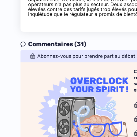
opérateurs
n'a pas plus au secteur
. Deux associ
élevées contre des tarifs jugés trop élevés po
inquiétude que le régulateur a promis de bientô
Commentaires (31)
Abonnez-vous pour prendre part au débat
C
r
s
q