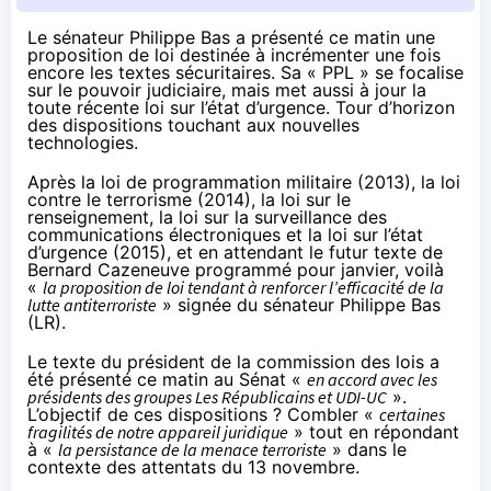
Le sénateur Philippe Bas a présenté ce matin
une
proposition de loi
destinée à incrémenter une fois
encore les textes sécuritaires. Sa « PPL » se focalise
sur le pouvoir judiciaire, mais met aussi à jour la
toute récente loi sur l’état d’urgence. Tour d’horizon
des dispositions touchant aux nouvelles
technologies.
Après la
loi de programmation militaire
(2013), la
loi
contre le terrorisme
(2014),
la loi sur le
renseignement
, la loi
sur la surveillance des
communications électroniques
et
la loi sur l’état
d’urgence
(2015), et en attendant le futur texte de
Bernard Cazeneuve programmé pour janvier, voilà
«
la proposition de loi tendant à renforcer l’efficacité de la
lutte antiterroriste
» signée du sénateur Philippe Bas
(LR).
Le texte du président de la commission des lois a
été présenté ce matin au Sénat «
en accord avec les
présidents des groupes Les Républicains et UDI-UC
».
L’objectif de ces dispositions ? Combler «
certaines
fragilités de notre appareil juridique
» tout en répondant
à «
la persistance de la menace terroriste
» dans le
contexte des attentats du 13 novembre.