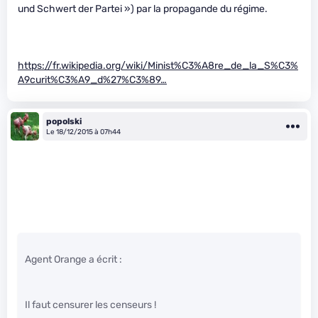
und Schwert der Partei ») par la propagande du régime.
https://fr.wikipedia.org/wiki/Minist%C3%A8re_de_la_S%C3%
A9curit%C3%A9_d%27%C3%89…
popolski
Le 18/12/2015 à 07h44
Agent Orange a écrit :
Il faut censurer les censeurs !