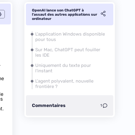
OpenAI lance son ChatGPT à
l’assaut des autres applications sur
ordinateur
L'application Windows disponible
pour tous
Sur Mac, ChatGPT peut fouiller
les IDE
.
Uniquement du texte pour
l'instant
ne
L'agent polyvalent, nouvelle
frontière ?
le
es
Commentaires
1
t.