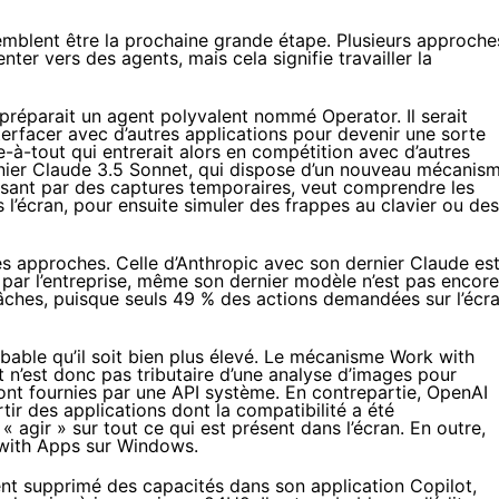
semblent être la prochaine grande étape. Plusieurs approche
ter vers des agents, mais cela signifie travailler la
 préparait un agent polyvalent nommé Operator. Il serait
terfacer avec d’autres applications pour devenir une sorte
-à-tout qui entrerait alors en compétition avec d’autres
nier Claude 3.5 Sonnet, qui dispose d’un nouveau mécanis
ant par des captures temporaires, veut comprendre les
l’écran, pour ensuite simuler des frappes au clavier ou des
es approches. Celle d’Anthropic avec son dernier Claude es
par l’entreprise
, même son dernier modèle n’est pas encore
tâches, puisque seuls 49 % des actions demandées sur l’écr
obable qu’il soit bien plus élevé. Le mécanisme Work with
 n’est donc pas tributaire d’une analyse d’images pour
sont fournies par une API système. En contrepartie, OpenAI
tir des applications dont la compatibilité a été
« agir » sur tout ce qui est présent dans l’écran. En outre,
k with Apps sur Windows.
ment supprimé des capacités dans son application Copilot,