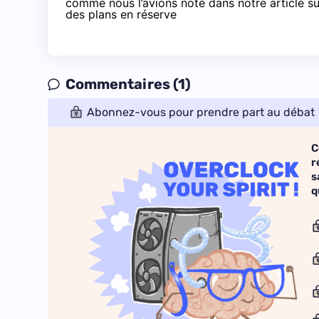
comme nous l’avions
noté
dans notre article su
des plans en réserve
Commentaires (1)
Abonnez-vous pour prendre part au débat
C
r
s
q