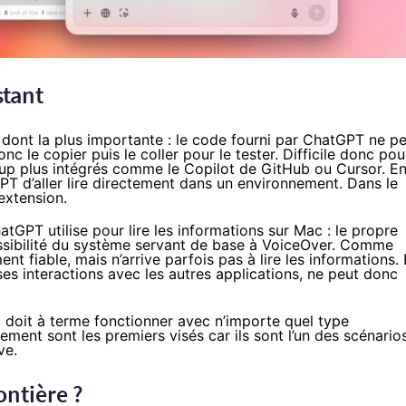
stant
, dont la plus importante : le code fourni par ChatGPT ne p
nc le copier puis le coller pour le tester. Difficile donc pou
oup plus intégrés comme le
Copilot de GitHub
ou
Cursor
. E
GPT d’aller lire directement dans un environnement. Dans le
 extension.
tGPT utilise pour lire les informations sur Mac : le propre
ssibilité du système servant de base à VoiceOver. Comme
nt fiable, mais n’arrive parfois pas à lire les informations.
 ses interactions avec les autres applications, ne peut donc
doit à terme fonctionner avec n’importe quel type
ment sont les premiers visés car ils sont l’un des scénario
ve.
ontière ?