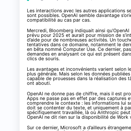
Les interactions avec les autres applications 
sont possibles. OpenAI semble davantage s’orien
compatibilité au cas par cas.
Mercredi,
Bloomberg
indiquait ainsi qu’OpenAI
prévu pour 2025 et aurait pour mission de s’in
d’aide pour de nombreuses activités. Un touche
tentatives dans ce domaine, notamment le der
en bêta nommé Computer Use. Ce dernier, pass
demandes en analysant ce qui est présent dans 
clics de souris.
Les avantages et inconvénients varient selon l
plus générale. Mais selon les
données publiées 
capable de prouesses dans la réalisation des 
ont abouti.
OpenAI ne donne pas de chiffre, mais il est pr
Apps ne passe pas en effet par des captures et
comprendre le contexte : les informations lui 
doit se contenter du texte, et uniquement à par
spécifiquement travaillée, là où Anthropic peut 
OpenAI ne dit rien sur la disponibilité de Wor
Sur ce dernier, Microsoft a d’ailleurs étrange