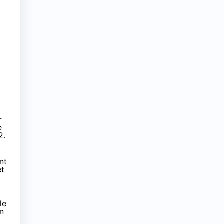
r
e
2.
nt
et
le
on