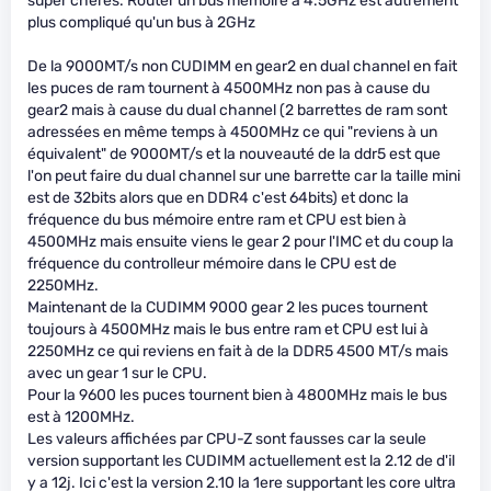
super chères. Router un bus mémoire à 4.5GHz est autrement
plus compliqué qu'un bus à 2GHz
De la 9000MT/s non CUDIMM en gear2 en dual channel en fait
les puces de ram tournent à 4500MHz non pas à cause du
gear2 mais à cause du dual channel (2 barrettes de ram sont
adressées en même temps à 4500MHz ce qui "reviens à un
équivalent" de 9000MT/s et la nouveauté de la ddr5 est que
l'on peut faire du dual channel sur une barrette car la taille mini
est de 32bits alors que en DDR4 c'est 64bits) et donc la
fréquence du bus mémoire entre ram et CPU est bien à
4500MHz mais ensuite viens le gear 2 pour l'IMC et du coup la
fréquence du controlleur mémoire dans le CPU est de
2250MHz.
Maintenant de la CUDIMM 9000 gear 2 les puces tournent
toujours à 4500MHz mais le bus entre ram et CPU est lui à
2250MHz ce qui reviens en fait à de la DDR5 4500 MT/s mais
avec un gear 1 sur le CPU.
Pour la 9600 les puces tournent bien à 4800MHz mais le bus
est à 1200MHz.
Les valeurs affichées par CPU-Z sont fausses car la seule
version supportant les CUDIMM actuellement est la 2.12 de d'il
y a 12j. Ici c'est la version 2.10 la 1ere supportant les core ultra