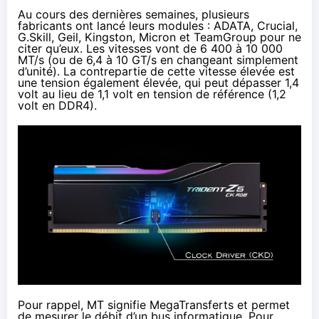
Au cours des dernières semaines, plusieurs
fabricants ont lancé leurs modules :
ADATA
,
Crucial
,
G.Skill
,
Geil
,
Kingston
,
Micron
et
TeamGroup
pour ne
citer qu’eux. Les vitesses vont de 6 400 à 10 000
MT/s (ou de 6,4 à 10 GT/s en changeant simplement
d’unité). La contrepartie de cette vitesse élevée est
une tension également élevée, qui peut dépasser 1,4
volt au lieu de 1,1 volt en tension de référence (1,2
volt en DDR4).
Pour rappel, MT signifie MegaTransferts et permet
de mesurer le débit d’un bus informatique. Pour