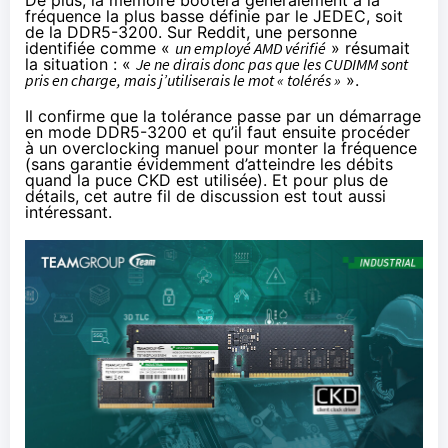
fréquence la plus basse définie par le JEDEC, soit
de la DDR5-3200.
Sur Reddit
, une personne
identifiée comme «
un employé AMD vérifié
» résumait
la situation : «
Je ne dirais donc pas que les CUDIMM sont
pris en charge, mais j’utiliserais le mot « tolérés »
».
Il confirme que la tolérance passe par un démarrage
en mode DDR5-3200 et qu’il faut ensuite procéder
à un overclocking manuel pour monter la fréquence
(sans garantie évidemment d’atteindre les débits
quand la puce CKD est utilisée). Et pour plus de
détails,
cet autre fil de discussion est tout aussi
intéressant
.