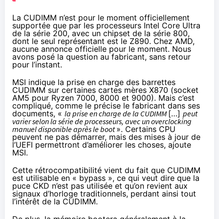
La CUDIMM n’est pour le moment officiellement
supportée que par les processeurs Intel Core Ultra
de la série 200, avec un chipset de la série 800,
dont le seul représentant est le Z890
. Chez AMD,
aucune annonce officielle pour le moment. Nous
avons posé la question au fabricant, sans retour
pour l’instant.
MSI
indique la prise en charge des barrettes
CUDIMM
sur certaines cartes mères X870 (socket
AM5 pour Ryzen 7000, 8000 et 9000). Mais c’est
compliqué, comme le précise le fabricant dans ses
documents, «
la prise en charge de la CUDIMM
[…]
peut
varier selon la série de processeurs, avec un overclocking
manuel disponible après le boot
». Certains CPU
peuvent ne pas démarrer, mais des mises à jour de
l’UEFI permettront d’améliorer les choses, ajoute
MSI.
Cette rétrocompatibilité vient du fait que CUDIMM
est utilisable en « bypass », ce qui veut dire que la
puce CKD n’est pas utilisée et qu’on revient aux
signaux d’horloge traditionnels, perdant ainsi tout
l’intérêt de la CUDIMM.
De plus, la mémoire bootera généralement à la