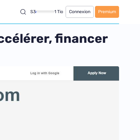
S3
1 Tio
Connexion
Premium
ccélérer, financer