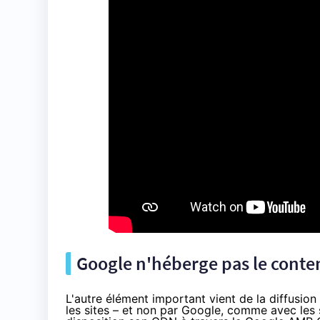
Google n'héberge pas le conte
L'autre élément important vient de la diffusion
les sites – et non par Google, comme avec les 