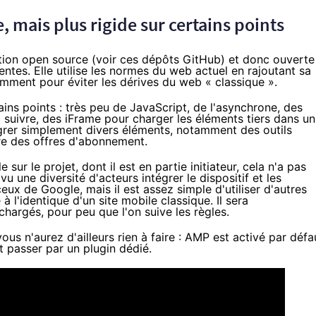
e, mais plus rigide sur certains points
tion open source (voir
ces dépôts GitHub
) et donc
ouverte
entes. Elle utilise les normes du web actuel en rajoutant sa
amment pour éviter les dérives du web « classique ».
ins points : très peu de JavaScript, de l'asynchrone, des
 suivre,
des iFrame
pour charger les éléments tiers dans un
égrer simplement divers éléments, notamment des
outils
re
des offres d'abonnement
.
ur le projet, dont il est en partie initiateur, cela n'a pas
t vu
une diversité d'acteurs intégrer le dispositif
et les
ux de Google, mais il est assez simple d'utiliser d'autres
 l'identique d'un site mobile classique. Il sera
argés, pour peu que l'on suive les règles.
s n'aurez d'ailleurs rien à faire :
AMP est activé par défa
nt passer par
un plugin dédié
.