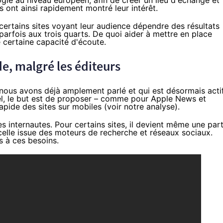
ogle au niveau européen, afin de créer un lieu d'échange et
as
ont ainsi rapidement montré leur intérêt.
 certains sites voyant leur audience dépendre des résultats
rfois aux trois quarts. De quoi aider à mettre en place
e certaine capacité d'écoute.
e, malgré les éditeurs
nt nous avons déjà amplement parlé et qui est désormais actif
el, le but est de proposer – comme pour
Apple News et
pide des sites sur mobiles (voir
notre analyse
).
s internautes. Pour certains sites, il devient même une par
celle issue des moteurs de recherche et réseaux sociaux.
s à ces besoins.