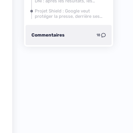
DNI : après les résultats, les
critiques ?
Projet Shield : Google veut
protéger la presse, derrière ses
serveurs
Commentaires
18