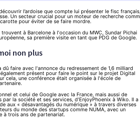
découvrir l’ardoise que compte lui présenter le fisc français
esse. Un secteur crucial pour un moteur de recherche com
 carotte pour éviter de se faire mordre.
 trouvent à Barcelone à l'occasion du
MWC
, Sundar Pichai
 européenne, sa première visite en tant que PDG de Google.
 moi non plus
a dû faire
avec l'annonce du redressement de 1,6 milliard
 également présent pour faire le point sur le projet
Digital
ur cela,
une conférence était organisée à l'école de
artenaire.
onnel et celui de Google avec la France, mais aussi de
par la société et ses services, d'EnjoyPhoenix à Wiko. Il a
aide aux « désavantagés du numérique » à travers diverses
s acteurs du monde des startups comme NUMA, avec un
e à trois ans de partenariat.