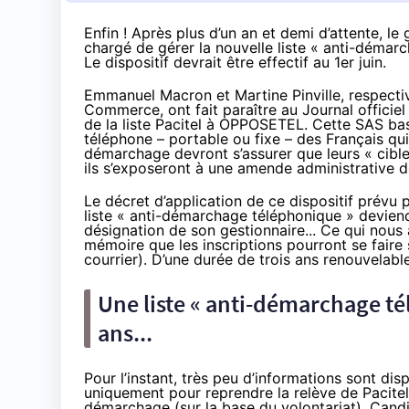
Enfin ! Après plus d’un an et demi d’attente, 
chargé de gérer la nouvelle liste « anti-déma
Le dispositif devrait être effectif au 1er juin.
Emmanuel Macron et Martine Pinville, respectiv
Commerce, ont fait paraître au Journal officiel d
de la liste Pacitel à OPPOSETEL. Cette SAS bas
téléphone – portable ou fixe – des Français qu
démarchage devront s’assurer que leurs « cibl
ils s’exposeront à une amende administrative
Le décret d’application
de ce dispositif prévu 
liste « anti-démarchage téléphonique » devien
désignation de son gestionnaire... Ce qui nou
mémoire que les inscriptions pourront se faire 
courrier). D’une durée de trois ans renouvelable
Une liste « anti-démarchage té
ans...
Pour l’instant, très peu d’informations sont 
uniquement pour reprendre la relève de Pacitel,
démarchage (sur la base du volontariat).
Candi