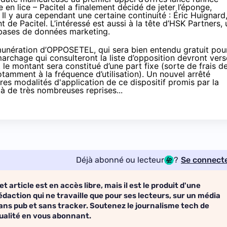
e en lice – Pacitel a finalement décidé de jeter l’éponge,
. Il y aura cependant une certaine continuité : Éric Huignard
de Pacitel. L’intéressé est aussi à la tête d’HSK Partners, 
s bases de données marketing.
émunération d’OPPOSETEL, qui sera bien entendu gratuit pou
marchage qui consulteront la liste d’opposition devront vers
le montant sera constitué d’une part fixe (sorte de frais d
otamment à la fréquence d’utilisation). Un nouvel arrêté
ières modalités d'application de ce dispositif
promis par la
à de très nombreuses reprises...
Déjà abonné ou lecteur
?
Se connect
et article est en accès libre, mais il est le produit d'une
édaction qui ne travaille que pour ses lecteurs, sur un média
ans pub et sans tracker. Soutenez le journalisme tech de
ualité en vous abonnant.