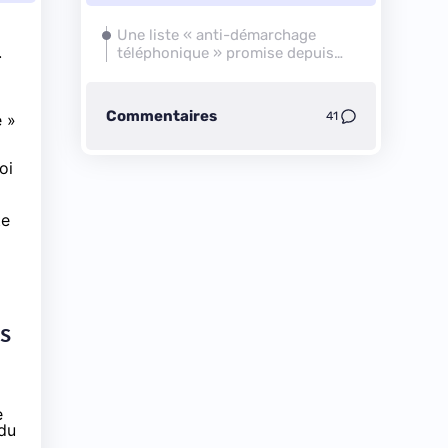
Une liste « anti-démarchage
.
téléphonique » promise depuis
plus de trois ans...
Commentaires
41
e »
oi
te
s
e
 du