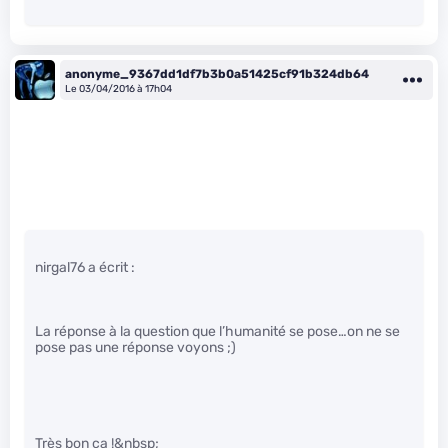
anonyme_9367dd1df7b3b0a51425cf91b324db64
Le 03/04/2016 à 17h04
nirgal76 a écrit :
La réponse à la question que l’humanité se pose…on ne se
pose pas une réponse voyons ;)
Très bon ça !&nbsp;