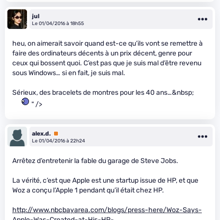
jul
Le 01/04/2016 à 18h55
heu, on aimerait savoir quand est-ce qu’ils vont se remettre à
faire des ordinateurs décents à un prix décent, genre pour
ceux qui bossent quoi. C’est pas que je suis mal d’être revenu
sous Windows… si en fait, je suis mal.
Sérieux, des bracelets de montres pour les 40 ans…&nbsp;
" />
alex.d.
Premium
Le 01/04/2016 à 22h24
Arrêtez d’entretenir la fable du garage de Steve Jobs.
La vérité, c’est que Apple est une startup issue de HP, et que
Woz a conçu l’Apple 1 pendant qu’il était chez HP.
http://www.nbcbayarea.com/blogs/press-here/Woz-Says-
Apple-Was-Created-at-His-HP-…