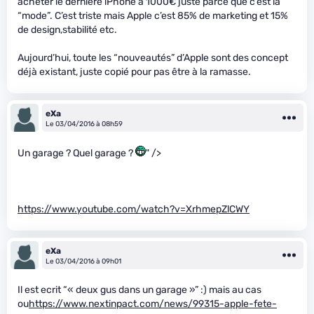
acheter le dernière iPhone à 1000€ juste parce que c’est la
“mode”. C’est triste mais Apple c’est 85% de marketing et 15%
de design,stabilité etc.
Aujourd’hui, toute les “nouveautés” d’Apple sont des concept
déjà existant, juste copié pour pas être à la ramasse.
eXa
Le 03/04/2016 à 08h59
Un garage ? Quel garage ?
" />
https://www.youtube.com/watch?v=XrhmepZlCWY
eXa
Le 03/04/2016 à 09h01
Il est ecrit “« deux gus dans un garage »” :) mais au cas
ou
https://www.nextinpact.com/news/99315-apple-fete-