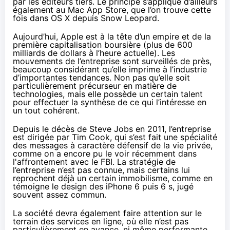
par les éditeurs tiers. Le principe s’applique d’ailleurs
également au Mac App Store, que l’on trouve cette
fois dans OS X depuis Snow Leopard.
Aujourd’hui, Apple est à la tête d’un empire et de la
première capitalisation boursière
(plus de 600
milliards de dollars à l’heure actuelle). Les
mouvements de l’entreprise sont surveillés de près,
beaucoup considérant qu’elle imprime à l’industrie
d’importantes tendances. Non pas qu’elle soit
particulièrement précurseur en matière de
technologies, mais elle possède un certain talent
pour effectuer la synthèse de ce qui l’intéresse en
un tout cohérent.
Depuis le décès de Steve Jobs en 2011, l’entreprise
est dirigée par Tim Cook, qui s’est fait une spécialité
des messages à
caractère défensif de la vie privée
,
comme on a encore pu le voir récemment
dans
l'affrontement avec le FBI
. La stratégie de
l’entreprise n’est pas connue, mais certains lui
reprochent déjà un certain immobilisme, comme en
témoigne le design des iPhone 6 puis 6 s, jugé
souvent assez commun.
La société devra également faire attention sur le
terrain des services en ligne, où elle n’est pas
particulièrement en avance, ni même performante.