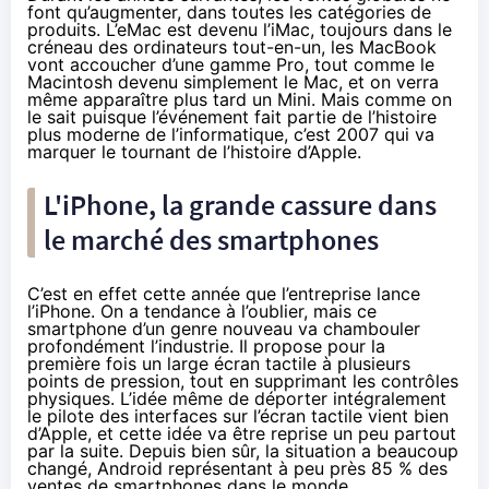
font qu’augmenter, dans toutes les catégories de
produits. L’eMac est devenu l’iMac, toujours dans le
créneau des ordinateurs tout-en-un, les MacBook
vont accoucher d’une gamme Pro, tout comme le
Macintosh devenu simplement le Mac, et on verra
même apparaître plus tard un Mini. Mais comme on
le sait puisque l’événement fait partie de l’histoire
plus moderne de l’informatique, c’est 2007 qui va
marquer le tournant de l’histoire d’Apple.
L'iPhone, la grande cassure dans
le marché des
smartphones
C’est en effet cette année que l’entreprise lance
l’iPhone. On a tendance à l’oublier, mais ce
smartphone d’un genre nouveau va chambouler
profondément l’industrie. Il propose pour la
première fois un large écran tactile à plusieurs
points de pression, tout en supprimant les contrôles
physiques. L’idée même de déporter intégralement
le pilote des interfaces sur l’écran tactile vient bien
d’Apple, et cette idée va être reprise un peu partout
par la suite. Depuis bien sûr, la situation a beaucoup
changé, Android représentant à peu près 85 % des
ventes de
smartphones
dans le monde.