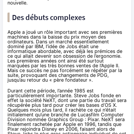
nouvelle.
Des débuts complexes
Apple a joué un rôle important avec ses premières
machines dans la baisse du prix moyen des
ordinateurs. Dans un marché essentiellement
dominé par IBM, l’idée de Jobs était une
informatique abordable, avec déjà les prémices de
ce qui allait devenir son obsession de l’ergonomie.
Les premières années ont ainsi été surtout
marquées par les très bonnes ventes de l’Apple II.
Mais ce succès ne pas forcément se répéter par la
suite, provoquant des changements de PDG,
jusqu’au retour du « père fondateur ».
Durant cette période, l’année 1985 est
particulièrement importante. Steve Jobs fonde en
effet la société NeXT, dont une partie du travail sera
récupérée plus tard pour créer les bases d’OS X.
Quelques mois plus tard, il rachète ce qui n’était
initialement qu’une branche de Lucasfilm Computer
Division nommée Graphics Group : Pixar. NeXT sera
finalement rachetée par Apple en 1996, tandis que
Pixar rejoindra Disney en 2006, faisant alors de
Steve Jobs le plus gros actionnaire individuel de cet