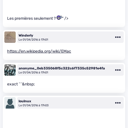
Les premières seulement ?
" />
Winderly
Le 01/04/2016 à 17h01
https://en.wikipedia.org/wiki/EMac
anonyme_0eb335068f5c322c6f7335c52981e4fa
Le 01/04/2016 à 17h01
exact ^^&nbsp;
loulnux
Le 01/04/2016 à 17h03