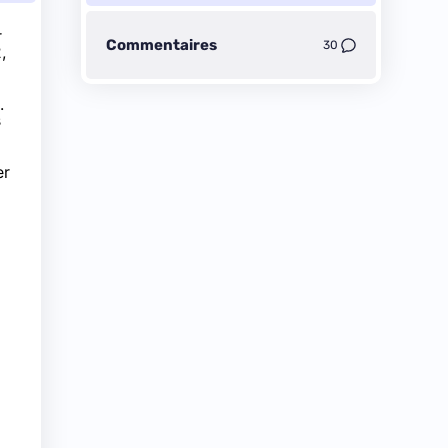
r
Commentaires
30
,
.
s
er