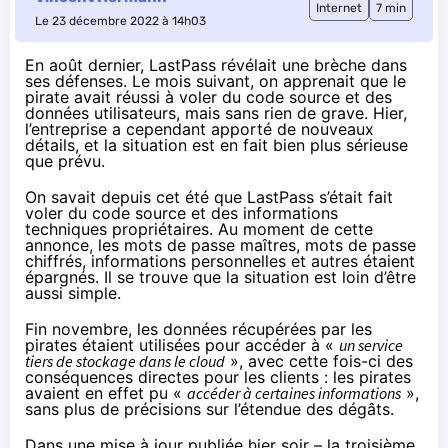
Internet
7 min
Le 23 décembre 2022 à 14h03
En août dernier, LastPass révélait une brèche dans
ses défenses. Le mois suivant, on apprenait que le
pirate avait réussi à voler du code source et des
données utilisateurs, mais sans rien de grave. Hier,
l’entreprise a cependant apporté de nouveaux
détails, et la situation est en fait bien plus sérieuse
que prévu.
On savait
depuis cet été
que LastPass s’était fait
voler du code source et des informations
techniques propriétaires. Au moment de cette
annonce, les mots de passe maîtres, mots de passe
chiffrés, informations personnelles et autres étaient
épargnés. Il se trouve que la situation est loin d’être
aussi simple.
Fin novembre
, les données récupérées par les
pirates étaient utilisées pour accéder à «
un service
tiers de stockage dans le cloud
», avec cette fois-ci des
conséquences directes pour les clients : les pirates
avaient en effet pu «
accéder à certaines informations
»,
sans plus de précisions sur l’étendue des dégâts.
Dans une
mise à jour publiée hier soir
– la troisième