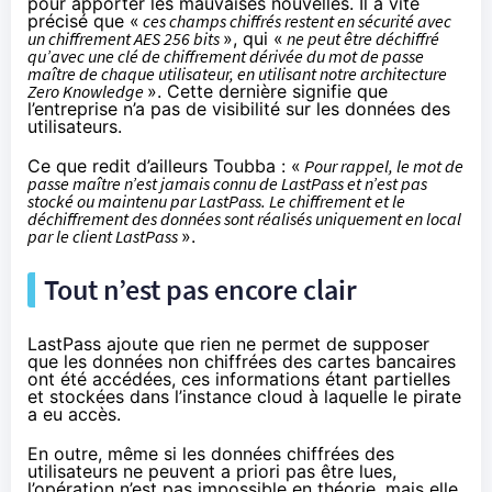
pour apporter les mauvaises nouvelles. Il a vite
précisé que «
ces champs chiffrés restent en sécurité avec
un chiffrement AES 256 bits
», qui «
ne peut être déchiffré
qu’avec une clé de chiffrement dérivée du mot de passe
maître de chaque utilisateur, en utilisant notre architecture
Zero Knowledge
». Cette dernière signifie que
l’entreprise n’a pas de visibilité sur les données des
utilisateurs.
Ce que redit d’ailleurs Toubba : «
Pour rappel, le mot de
passe maître n’est jamais connu de LastPass et n’est pas
stocké ou maintenu par LastPass. Le chiffrement et le
déchiffrement des données sont réalisés uniquement en local
par le client LastPass
».
Tout n’est pas encore clair
LastPass ajoute que rien ne permet de supposer
que les données non chiffrées des cartes bancaires
ont été accédées, ces informations étant partielles
et stockées dans l’instance cloud à laquelle le pirate
a eu accès.
En outre, même si les données chiffrées des
utilisateurs ne peuvent a priori pas être lues,
l’opération n’est pas impossible en théorie, mais elle