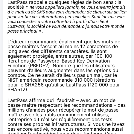
LastPass rappelle quelques règles de bon sens : la
société «
ne vous appellera jamais, ne vous enverra jamais
d’e-mail ou de SMS pour vous demander de cliquer sur un lien
pour vérifier vos informations personnelles. Sauf lorsque vous
vous connectez à votre coffre-fort à partir d’un client
LastPass, la société ne vous demandera jamais votre mot de
passe principal
».
L’éditeur
recommande
également que les mots de
passe maîtres fassent au moins 12 caractères de
long avec des différents caractères. Ils sont
également protégés, entre autres, par 100 100
itérations de Password-Based Key Derivation
Function (PBKDF2). Nombre que les utilisateurs
peuvent d’ailleurs augmenter dans les options du
compte. Ce ne serait d’ailleurs pas un mal, car le
NIST américain recommande
310 000 itérations
pour le SHA256 qu’utilise LastPass (120 000 pour
SHA512).
LastPass affirme qu’il faudrait – avec un mot de
passe maitre respectant les recommandations – des
millions d’années pour récupérer le mot de passe
maître avec les outils communément utilisés,
l’entreprise dit réaliser régulièrement des tests
contre ses propres infrastructures. Si vous ne l’avez
pas encore activé, nous vous recommandons aussi
d’activer l’authentification à deux facteurs. Vous