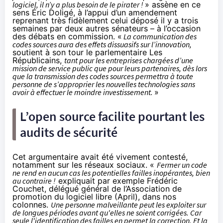
logiciel, il n’y a plus besoin de le pirater !
» assène en ce
sens Éric Doligé, à l’appui d’un amendement
reprenant très fidèlement
celui déposé il y a trois
semaines
par deux autres sénateurs – à l’occasion
des débats en commission. «
La communication des
codes sources aura des effets dissuasifs sur l’innovation,
soutient à son tour le parlementaire Les
Républicains,
tant pour les entreprises chargées d’une
mission de service public que pour leurs partenaires, dès lors
que la transmission des codes sources permettra à toute
personne de s’approprier les nouvelles technologies sans
avoir à effectuer le moindre investissement.
»
L’open source facilite pourtant les
audits de sécurité
Cet argumentaire avait été vivement contesté,
notamment sur
les réseaux sociaux
. «
Fermer un code
ne rend en aucun cas les potentielles failles inopérantes, bien
au contraire !
expliquait par exemple Frédéric
Couchet, délégué général de l’Association de
promotion du logiciel libre (April),
dans nos
colonnes
.
Une personne malveillante peut les exploiter sur
de longues périodes avant qu'elles ne soient corrigées. Car
seule l'identification des failles en permet la correction. Et la