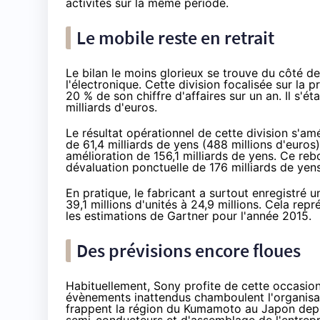
activités sur la même période.
Le mobile reste en retrait
Le bilan le moins glorieux se trouve du côté 
l'électronique. Cette division focalisée sur la 
20 % de son chiffre d'affaires sur un an. Il s'ét
milliards d'euros.
Le résultat opérationnel de cette division s'amé
de 61,4 milliards de yens (488 millions d'euros)
amélioration de 156,1 milliards de yens. Ce re
dévaluation ponctuelle de 176 milliards de ye
En pratique, le fabricant a surtout enregistré 
39,1 millions d'unités à 24,9 millions. Cela rep
les estimations de Gartner pour l'année 2015
.
Des prévisions encore floues
Habituellement, Sony profite de cette occasion
évènements inattendus chamboulent l'organisa
frappent la région du Kumamoto au Japon depuis