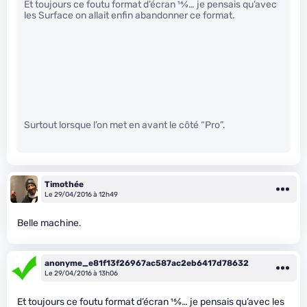
Et toujours ce foutu format d’écran
16
⁄
9
… je pensais qu’avec
les Surface on allait enfin abandonner ce format.
Surtout lorsque l’on met en avant le côté “Pro”.
Timothée
Le 29/04/2016 à 12h49
Belle machine.
anonyme_e81f13f26967ac587ac2eb6417d78632
Le 29/04/2016 à 13h06
Et toujours ce foutu format d’écran
16
⁄
9
… je pensais qu’avec les