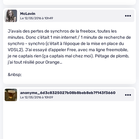
McLovin
Le 12/05/2016 à 10h49
J’avais des pertes de synchros de la freebox, toutes les
minutes. Donc c’était 1 min internet / 1 minute de recherche de
synchro - synchro (c’était à l’époque de la mise en place du
VDSL2). J’ai essayé d’appeler Free, avec ma ligne freemobile,
je ne captais rien (ça captais mal chez moi). Pétage de plomb,
j’ai tout résilié pour Orange…
&nbsp;
anonyme_6d3c8325027b08b8beb8eb7f143f3660
Le 12/05/2016 à 10h59