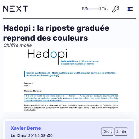
S3
1 Tio
Hadopi : la riposte graduée
reprend des couleurs
Chiffre molle
Xavier Berne
Droit
2 min
Le 12 mai 2016 à 08h00