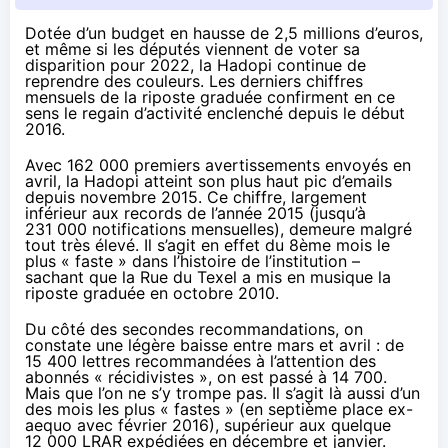
Dotée d’un budget
en hausse de 2,5 millions d’euros
,
et même si les députés viennent de voter
sa
disparition pour 2022
, la Hadopi continue de
reprendre des couleurs. Les
derniers chiffres
mensuels
de la riposte graduée confirment en ce
sens le regain d’activité enclenché depuis le début
2016.
Avec 162 000 premiers avertissements envoyés en
avril, la
Hadopi
atteint son plus haut pic d’emails
depuis novembre 2015. Ce chiffre, largement
inférieur aux records de l’année 2015 (jusqu’à
231 000 notifications mensuelles), demeure malgré
tout très élevé. Il s’agit en effet du 8ème mois le
plus « faste » dans l’histoire de l’institution –
sachant que la Rue du Texel a mis en musique la
riposte graduée en octobre 2010.
Du côté des secondes recommandations, on
constate une légère baisse entre mars et avril : de
15 400 lettres recommandées à l’attention des
abonnés « récidivistes », on est passé à 14 700.
Mais que l’on ne s’y trompe pas. Il s’agit là aussi d’un
des mois les plus « fastes » (en septième place ex-
aequo avec février 2016), supérieur aux quelque
12 000 LRAR expédiées en décembre et janvier.