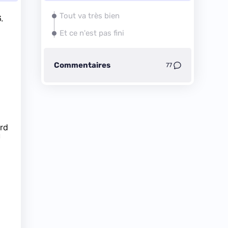
Tout va très bien
.
Et ce n'est pas fini
Commentaires
77
ard
u