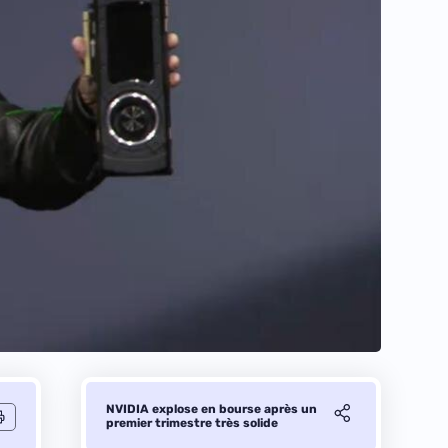
NVIDIA explose en bourse après un
premier trimestre très solide