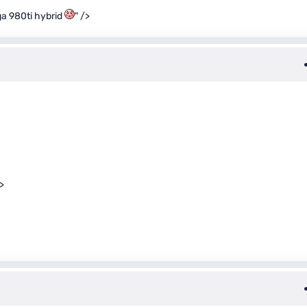
a 980ti hybrid
" />
/>