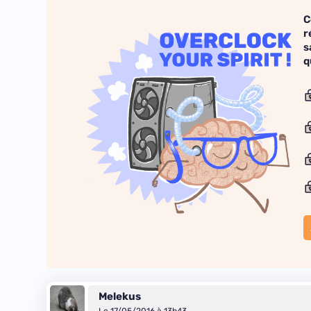
C
r
s
q
Melekus