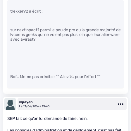
trekker92 a écrit :
sur nextinpact? parmi le peu de pro ou la grande majorité de
lycéens geeks qui ne voient pas plus loin que leur alienware
avec avirast?
Bof… Meme pas crédible ^^ Allez
1
⁄
10
pour l’effort ^^
wpayen
Le 13/06/2016 à 11h40
SEP fait ce qu’on lui demande de faire, hein.
Les consoles d’administration et de déploiement, c’est pas fait