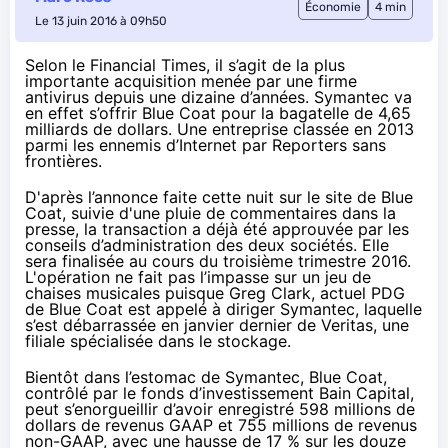
Économie
4 min
Le 13 juin 2016 à 09h50
Selon le
Financial Times
, il s’agit de la plus
importante acquisition menée par une firme
antivirus depuis une dizaine d’années. Symantec va
en effet s’offrir Blue Coat pour la bagatelle de 4,65
milliards de dollars. Une entreprise classée
en 2013
parmi les ennemis d’Internet par Reporters sans
frontières.
D'après l’annonce faite cette nuit sur
le site de Blue
Coat,
suivie d'une pluie de commentaires dans la
presse, la transaction a déjà été approuvée par les
conseils d’administration des deux sociétés. Elle
sera finalisée au cours du troisième trimestre 2016.
L'opération ne fait pas l’impasse sur un jeu de
chaises musicales puisque Greg Clark, actuel PDG
de Blue Coat est appelé à diriger Symantec, laquelle
s’est débarrassée en janvier dernier de Veritas, une
filiale spécialisée dans le stockage.
Bientôt dans l’estomac de Symantec, Blue Coat,
contrôlé par le fonds d’investissement Bain Capital,
peut s’enorgueillir d’avoir enregistré 598 millions de
dollars de revenus GAAP et 755 millions de revenus
non-GAAP, avec une hausse de 17 % sur les douze