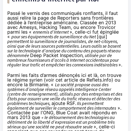
Passé le vernis des communiqués ronflants, il faut
aussi relire
la page de Reporters sans frontières
dédiée à l’entreprise américaine.
Classée en 2013
avec Amesys, Hacking Team, ou encore Trovicor
parmi les «
ennemis d’Internet
», celle-ci fut épinglée
«
pour ses équipements de surveillance du Net
[qui]
permettent la surveillance de journalistes, de net-citoyens,
ainsi que de leurs sources potentielles. Leurs outils se basent
sur la technologie d’analyse du contenu des paquets réseau
dénommée
Deep Packet Inspection
, utilisée par de
nombreux fournisseurs d’accès à Internet occidentaux pour
réguler leur trafic et empêcher les connexions indésirables
».
Parmi les faits d’armes dénonçés ici et là, on trouve
le régime syrien (voir cet article de
Reflets.info
) ou
encore
la Birmanie
. «
La société propose aussi des
systèmes d’analyse réseau appelés Intelligence Center
(centre de renseignement), utilisés par des entreprises et des
États pour assurer une veille du trafic réseau et détecter des
problèmes techniques,
ajoute RSF.
Ils permettent
également de surveiller le comportement des internautes
».
Contactée par l'ONG, Blue Coat avait répondu en
mars 2013 que
« le détournement des technologies au
détriment de la liberté d’expression est un problème très
sérieux qu’une société ne peut résoudre seule
», celle-ci