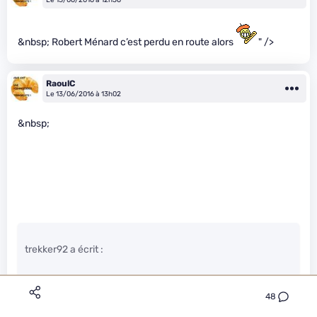
Le 13/06/2016 à 12h56
&nbsp; Robert Ménard c’est perdu en route alors
" />
RaoulC
Le 13/06/2016 à 13h02
&nbsp;
trekker92 a écrit :
sur nextinpact? parmi le peu de pro ou la grande majorité de
48
lycéens geeks qui ne voient pas plus loin que leur alienware