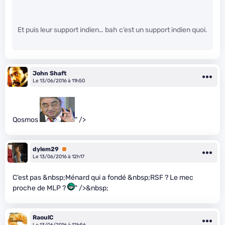
Et puis leur support indien… bah c’est un support indien quoi.
John Shaft
Le 13/06/2016 à 11h50
Qosmos
" />
dylem29
Premium
Le 13/06/2016 à 12h17
C’est pas &nbsp;Ménard qui a fondé &nbsp;RSF ? Le mec
proche de MLP ?
" />&nbsp;
RaoulC