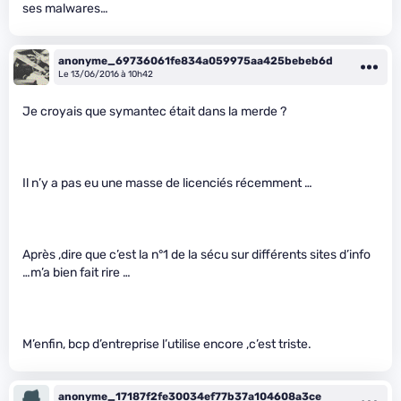
ses malwares…
anonyme_69736061fe834a059975aa425bebeb6d
Le 13/06/2016 à 10h42
Je croyais que symantec était dans la merde ?
Il n’y a pas eu une masse de licenciés récemment …
Après ,dire que c’est la n°1 de la sécu sur différents sites d’info
…m’a bien fait rire …
M’enfin, bcp d’entreprise l’utilise encore ,c’est triste.
anonyme_17187f2fe30034ef77b37a104608a3ce