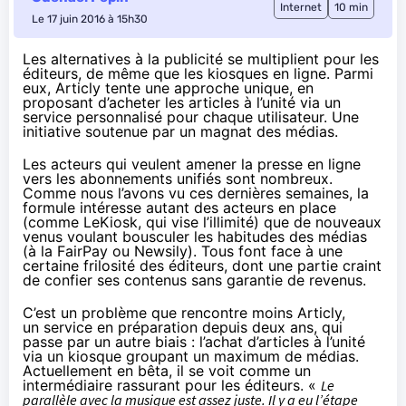
Internet
10 min
Le 17 juin 2016 à 15h30
Les alternatives à la publicité se multiplient pour les
éditeurs, de même que les kiosques en ligne. Parmi
eux, Articly tente une approche unique, en
proposant d’acheter les articles à l’unité via un
service personnalisé pour chaque utilisateur. Une
initiative soutenue par un magnat des médias.
Les acteurs qui veulent amener la presse en ligne
vers les abonnements unifiés sont nombreux.
Comme nous l’avons vu ces dernières semaines, la
formule intéresse autant des acteurs en place
(
comme LeKiosk
, qui vise l’illimité) que de nouveaux
venus voulant bousculer les habitudes des médias
(
à la FairPay ou Newsily
). Tous font face à une
certaine frilosité des éditeurs, dont une partie craint
de confier ses contenus sans garantie de revenus.
C’est un problème que rencontre moins
Articly
,
un service en préparation depuis deux ans, qui
passe par un autre biais : l’achat d’articles à l’unité
via un kiosque groupant un maximum de médias.
Actuellement en bêta, il se voit comme un
intermédiaire rassurant pour les éditeurs. «
Le
parallèle avec la musique est assez juste. Il y a eu l’étape