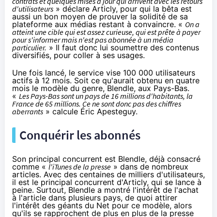
contrats et quelques mises à jour qui arrivent avec les retours
d'utilisateurs
» déclare Articly, pour qui la bêta est
aussi un bon moyen de prouver la solidité de sa
plateforme aux médias restant à convaincre. «
On a
atteint une cible qui est assez curieuse, qui est prête à payer
pour s'informer mais n'est pas abonnée à un média
particulier.
» Il faut donc lui soumettre des contenus
diversifiés, pour coller à ses usages.
Une fois lancé, le service vise 100 000 utilisateurs
actifs à 12 mois. Soit ce qu'aurait obtenu en quatre
mois le modèle du genre, Blendle, aux Pays-Bas.
«
Les Pays-Bas sont un pays de 16 millions d'habitants, la
France de 65 millions. Ce ne sont donc pas des chiffres
aberrants
» calcule Éric Apesteguy.
Conquérir les abonnés
Son principal concurrent est Blendle, déjà consacré
comme «
l'iTunes de la presse
» dans de nombreux
articles. Avec des centaines de milliers d'utilisateurs,
il est le principal concurrent d'Articly, qui se lance à
peine. Surtout, Blendle a montré l'intérêt de l'achat
à l'article dans plusieurs pays, de quoi attirer
l'intérêt des géants du Net pour ce modèle, alors
qu'ils se rapprochent de plus en plus de la presse