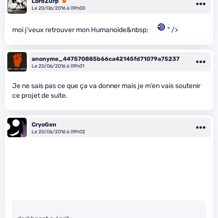
LordZurp
Premium
Le 20/06/2016 à 09h00
moi j’veux retrouver mon Humanoïde&nbsp;
" />
anonyme_447570885b66ca42145fd71079a75237
Le 20/06/2016 à 09h01
Je ne sais pas ce que ça va donner mais je m’en vais soutenir
ce projet de suite.
CryoGen
Le 20/06/2016 à 09h02