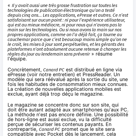
«
Il y avait aussi une très grosse frustration sur toutes les
technologies de publication électronique qu'on a testé
depuis cinq ans... Les
applications
, ePresse et autres. Ce n'est
satisfaisant sur aucun point : ni pour l'expérience utilisateur,
qui est au mieux médiocre, ni pour nous qui n'avons pas la
main sur les technologies. Ou si nous avons la main sur nos
propres applications, comme on l'a déjà fait, ça tourne au
cauchemar parce que c'est beaucoup moins simple qu'on ne
le croit, les mises à jour sont perpétuelles, et les gérants des
plateformes n'ont absolument aucune retenue à changer les
règles du jour au lendemain sans prévenir
» résume
l'équipe.
Concrètement,
Canard PC
est distribué en ligne via
ePresse (voir
notre entretien
) et PressReader. Un
modèle qui sera réévalué après la sortie du site, une
fois les habitudes de consommation mieux connues.
La création de nouvelles applications mobiles est
exclue, ayant déjà trop déçu le magazine.
Le magazine se concentre donc sur son site, qui
doit être autant adapté aux
smartphones
qu'aux PC.
La méthode n'est pas encore définie. Une possibilité
de hors-ligne est aussi exclue, vu la difficulté
perçue de sécuriser les contenus payants. En
contrepartie,
Canard PC
promet que le site sera
compatible avec Pocket dès le lancement, cela