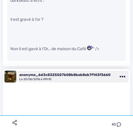
darkbeast a écrit :
il est gravé à l’or ?
Non il est gavé à l’Or… de maison du Café
" />
anonyme_6d3c8325027b08b8beb8eb7f143f3660
Le 20/06/2016 à 09h10
43
CryoGen a écrit :