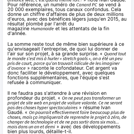
Pour référence, un numéro de
Canard PC
se vend à
20 000 exemplaires, tous canaux confondus. Cela
donne un chiffre d'affaires de plus de deux millions
d'euros, avec des bénéfices légers jusqu'en 2015, au
résultat plombé par l'arrêt du
magazine
Humanoïde
et les attentats de la fin
d'année.
La somme reste tout de même bien supérieure à ce
qu'envisageait l'entreprise, de quoi lui donner de
l'air sur son projet, à sa grande surprise. «
Quand tout
le monde s'est mis à hurler « stretch goals », on a été un peu
pris de court, parce qu'on trouvait ridicule de les imaginer
d'avance
» raconte le cofondateur. Cet argent va
donc faciliter le développement, avec quelques
fonctions supplémentaires, que l'équipe s'est
refusée à communiquer.
Il ne faudra pas s'attendre à une révision en
profondeur du projet. «
On ne peut pas transformer un
projet de site web en projet de voiture volante. Ce ne seront
pas des choses hyper spectaculaires
» résume Ivan
Gaudé. «
On pourrait effectivement faire beaucoup plus de
choses, mais ça impliquerait de reprendre le projet à zéro, de
changer de technologie et de ne pas sortir dans six mois...
mais dans un an et demi
» avec des développements
bien plus lourds, détaille-t-il.