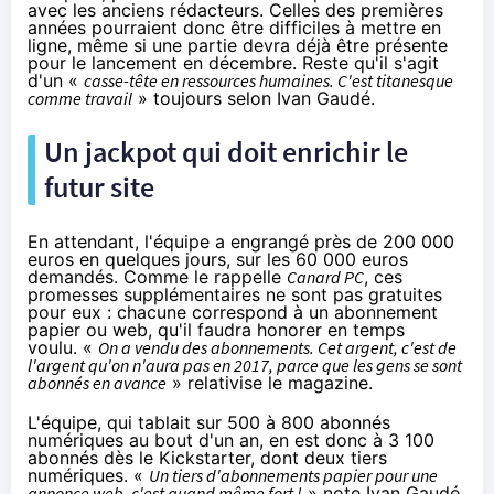
avec les anciens rédacteurs. Celles des premières
années pourraient donc être difficiles à mettre en
ligne, même si une partie devra déjà être présente
pour le lancement en décembre. Reste qu'il s'agit
d'un «
casse-tête en ressources humaines. C'est titanesque
comme travail
» toujours selon Ivan Gaudé.
Un jackpot qui doit enrichir le
futur site
En attendant, l'équipe a engrangé près de 200 000
euros en quelques jours, sur les 60 000 euros
demandés. Comme le rappelle
Canard PC
, ces
promesses supplémentaires ne sont pas gratuites
pour eux : chacune correspond à un abonnement
papier ou web, qu'il faudra honorer en temps
voulu. «
On a vendu des abonnements. Cet argent, c'est de
l'argent qu'on n'aura pas en 2017, parce que les gens se sont
abonnés en avance
» relativise le magazine.
L'équipe, qui tablait sur 500 à 800 abonnés
numériques au bout d'un an, en est donc à 3 100
abonnés dès le Kickstarter, dont deux tiers
numériques. «
Un tiers d'abonnements papier pour une
annonce web, c'est quand même fort !
» note Ivan Gaudé.