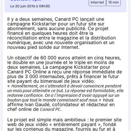
Internet
13 min
Le 20 juin 2016 à 08h30
Il y a deux semaines, Canard PC lançait une
campagne Kickstarter pour un futur site sur
abonnement, sans aucune publicité. Ce projet
financé en quelques heures doit être la
réconciliation entre le magazine et la distribution
numérique, avec une nouvelle organisation et un
nouveau pied solide sur Internet.
Un objectif de 60 000 euros atteint en cinq heures,
le double en une journée et le triple en moins de
deux semaines.
La campagne Kickstarter pour
Canard PC Online
a reçu une réponse immédiate de
plus de 3 000 internautes, prêts à financer le futur
site payant du bimensuel de jeux vidéo.
«
Honnêtement, on s’attendait à devoir convaincre pendant
un mois pour atteindre ce but. La réponse est formidable, elle
redonne confiance. On a l’impression d’avoir appuyé sur un
bouton que tout le monde connaissait sauf nous
» nous
affirme Ivan Gaudé, cofondateur et rédacteur en
chef online de
Canard PC
.
Le projet est simple mais ambitieux : le premier site
web de jeux vidéo « entièrement payant », fondé
sur les contenus du magazine, fournis au fur et à