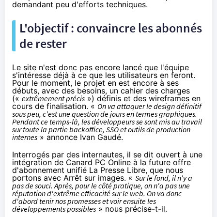
demandant peu d'efforts techniques.
L'objectif : convaincre les abonnés
de rester
Le site n'est donc pas encore lancé que l'équipe
s'intéresse déjà à ce que les utilisateurs en feront.
Pour le moment, le projet en est encore à ses
débuts, avec des besoins, un cahier des charges
(«
extrêmement précis
») définis et des wireframes en
cours de finalisation. «
On va attaquer le design définitif
sous peu, c'est une question de jours en termes graphiques.
Pendant ce temps-là, les développeurs se sont mis au travail
sur toute la partie backoffice, SSO et outils de production
internes
» annonce Ivan Gaudé.
Interrogés par des internautes, il se dit ouvert à une
intégration de Canard PC Online à la future offre
d'abonnement unifié
La Presse Libre
, que nous
portons avec
Arrêt sur images
. «
Sur le fond, il n'y a
pas de souci. Après, pour le côté pratique, on n'a pas une
réputation d'extrême efficacité sur le web. On va donc
d'abord tenir nos promesses et voir ensuite les
développements possibles
» nous précise-t-il.