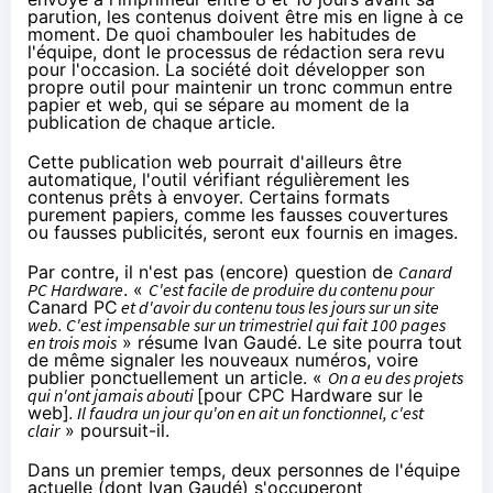
parution, les contenus doivent être mis en ligne à ce
moment. De quoi chambouler les habitudes de
l'équipe, dont le processus de rédaction sera revu
pour l'occasion. La société doit développer son
propre outil pour maintenir un tronc commun entre
papier et web, qui se sépare au moment de la
publication de chaque article.
Cette publication web pourrait d'ailleurs être
automatique, l'outil vérifiant régulièrement les
contenus prêts à envoyer. Certains formats
purement papiers, comme les fausses couvertures
ou fausses publicités, seront eux fournis en images.
Par contre, il n'est pas (encore) question de
Canard
PC Hardware
. «
C'est facile de produire du contenu pour
Canard PC
et d'avoir du contenu tous les jours sur un site
web. C'est impensable sur un trimestriel qui fait 100 pages
en trois mois
» résume Ivan Gaudé. Le site pourra tout
de même signaler les nouveaux numéros, voire
publier ponctuellement un article. «
On a eu des projets
qui n'ont jamais abouti
[pour CPC Hardware sur le
web]
. Il faudra un jour qu'on en ait un fonctionnel, c'est
clair
» poursuit-il.
Dans un premier temps, deux personnes de l'équipe
actuelle (dont Ivan Gaudé) s'occuperont