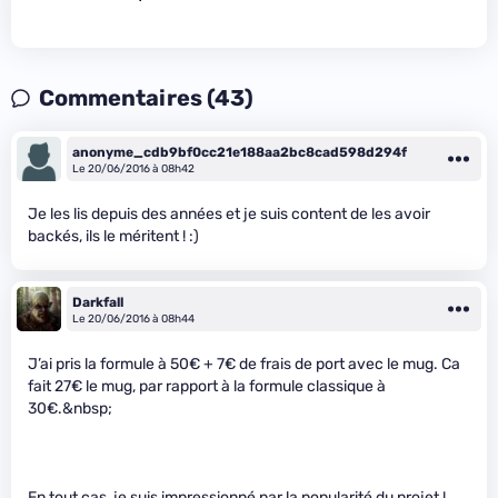
Commentaires (43)
anonyme_cdb9bf0cc21e188aa2bc8cad598d294f
Le 20/06/2016 à 08h42
Je les lis depuis des années et je suis content de les avoir
backés, ils le méritent ! :)
Darkfall
Le 20/06/2016 à 08h44
J’ai pris la formule à 50€ + 7€ de frais de port avec le mug. Ca
fait 27€ le mug, par rapport à la formule classique à
30€.&nbsp;
En tout cas, je suis impressionné par la popularité du projet !