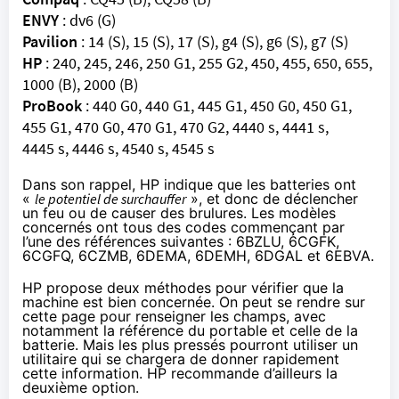
ENVY
: dv6 (G)
Pavilion
: 14 (S), 15 (S), 17 (S), g4 (S), g6 (S), g7 (S)
HP
: 240, 245, 246, 250 G1, 255 G2, 450, 455, 650, 655,
1000 (B), 2000 (B)
ProBook
: 440 G0, 440 G1, 445 G1, 450 G0, 450 G1,
455 G1, 470 G0, 470 G1, 470 G2, 4440 s, 4441 s,
4445 s, 4446 s, 4540 s, 4545 s
Dans son rappel
, HP indique que les batteries ont
«
le potentiel de surchauffer
», et donc de déclencher
un feu ou de causer des brulures. Les modèles
concernés ont tous des codes commençant par
l’une des références suivantes : 6BZLU, 6CGFK,
6CGFQ, 6CZMB, 6DEMA, 6DEMH, 6DGAL et 6EBVA.
HP propose deux méthodes pour vérifier que la
machine est bien concernée. On peut
se rendre sur
cette page
pour renseigner les champs, avec
notamment la référence du portable et celle de la
batterie. Mais les plus pressés
pourront utiliser un
utilitaire
qui se chargera de donner rapidement
cette information. HP recommande d’ailleurs la
deuxième option.