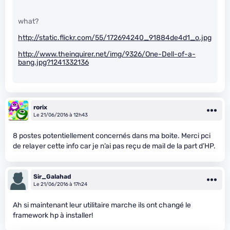
what?
http://static.flickr.com/55/172694240_91884de4d1_o.jpg
http://www.theinquirer.net/img/9326/One-Dell-of-a-
bang.jpg?1241332136
rorix
Le 21/06/2016 à 12h43
8 postes potentiellement concernés dans ma boite. Merci pci
de relayer cette info car je n’ai pas reçu de mail de la part d’HP.
Sir_Galahad
Le 21/06/2016 à 17h24
Ah si maintenant leur utilitaire marche ils ont changé le
framework hp à installer!