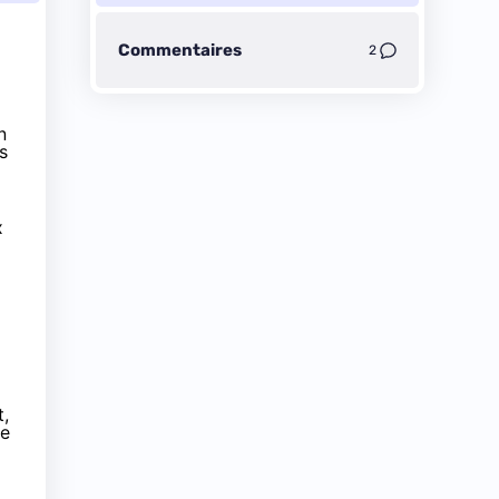
Commentaires
2
n
s
x
t,
le