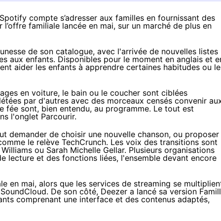
 Spotify compte s’adresser aux familles en fournissant des
l’offre familiale lancée en mai, sur un marché de plus en
Jeunesse de son catalogue, avec l'arrivée
de nouvelles listes
es aux enfants. Disponibles pour le moment en anglais et e
nt aider les enfants à apprendre certaines habitudes ou le
ges en voiture, le bain ou le coucher sont ciblées
plétées par d'autres avec des morceaux censés convenir au
de fée sont, bien entendu, au programme. Le tout est
ns l'onglet Parcourir.
eut demander de choisir une nouvelle chanson, ou proposer
, comme le relève
TechCrunch
. Les voix des transitions sont
Williams ou Sarah Michelle Gellar. Plusieurs organisations
e lecture et des fonctions liées, l'ensemble devant encore
ale
en mai, alors que les services de streaming se multiplien
e
SoundCloud
. De son côté, Deezer a lancé sa version Famil
ants comprenant une interface et des contenus adaptés,