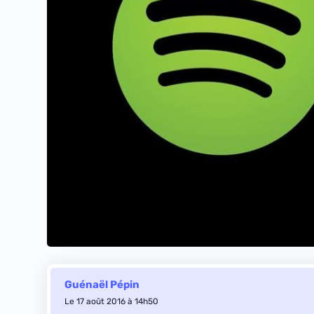
Guénaël Pépin
Le 17 août 2016 à 14h50