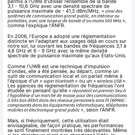
permis à l'UWB d'utiliser l’ensemble de la bande
3,1 - 10,6 GHz avec une densité spectrale de
puissance maximale de - 41,3 dBm/MHz, «
ainsi des
systèmes de communication grand public, en intérieur ou
portables, avec une largeur de bande d’au moins 500 MHz
»,
comme l'explique l'
ANFR
.
En 2006, l'Europe a adopté une règlementation
distincte en l'adaptant aux usages déjà en cours sur
notre sol, lui ouvrant les bandes de fréquences 3,1 à
4,8 GHz et 6 - 9 GHz avec la même densité
spectrale de puissance maximale qu'aux États-Unis.
Comme l'UWB est une technique d'impulsion
d'ondes, elle a été pensée, au départ, comme un
outil de communication local et on parlait même à
l'époque d'un «
super bluetooth
» ou un «
wireless USB
».
Les agences de réglementation de fréquences l'ont
étudiée en pensant qu'elle «
répondait en premier lieu à
l’hypothèse d’un marché de masse pour des communications
à très bas débit dans des réseaux personnels sans fil (WPAN) :
composants dans les équipements informatiques, téléphones
mobiles et électronique grand public
»,
selon
l'ANFR.
Mais, si théoriquement, cette utilisation était
envisageable, de façon pratique, les performances
se sont finalement montrées très décevantes. Même
si les chercheurs n'ont pas abandonné l'idée, la