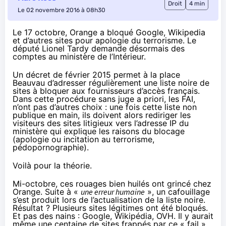
Droit
4 min
Le 02 novembre 2016 à 08h30
Le 17 octobre, Orange a bloqué Google, Wikipedia
et d’autres sites pour apologie du terrorisme. Le
député Lionel Tardy demande désormais des
comptes au ministère de l’Intérieur.
Un décret de février 2015 permet à la place
Beauvau d’adresser régulièrement une liste noire de
sites à bloquer aux fournisseurs d’accès français.
Dans cette procédure sans juge a priori, les
FAI
,
n’ont pas d’autres choix : une fois cette liste non
publique en main, ils doivent alors rediriger les
visiteurs des sites litigieux vers l’adresse IP du
ministère qui explique les raisons du blocage
(apologie ou incitation au terrorisme,
pédopornographie).
Voilà pour la théorie.
Mi-octobre, ces rouages bien huilés
ont grincé chez
Orange
. Suite à «
une erreur humaine
», un cafouillage
s’est produit lors
de l’actualisation de la liste noire
.
Résultat ? Plusieurs sites légitimes ont été bloqués.
Et pas des nains : Google, Wikipédia, OVH. Il y aurait
même
une centaine de sites frappés
par ce « fail »