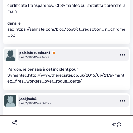
certificate transparency. Cf Symantec qui s’était fait prendre la
main
dans le
sac:
https://sslmate.com/blog/post/ct_redaction_in_chrome
_53
paisible ruminant
Premium
Le 02/11/2016 à 16h38
Pardon, je pensais à cet incident pour
Symantec:
http://www.theregister.co.uk/2015/09/21/symant
ec_fires_workers_over_rogue_certs/
jackjack2
Le 02/11/2016 à 09h53
47