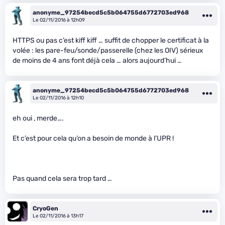
anonyme_97254becd5c5b064755d6772703ed968
Le 02/11/2016 à 12h09
HTTPS ou pas c’est kiff kiff … suffit de chopper le certificat à la
volée : les pare-feu/sonde/passerelle (chez les OIV) sérieux
de moins de 4 ans font déjà cela … alors aujourd’hui …
anonyme_97254becd5c5b064755d6772703ed968
Le 02/11/2016 à 12h10
eh oui , merde….
Et c’est pour cela qu’on a besoin de monde à l’UPR !
Pas quand cela sera trop tard …
CryoGen
Le 02/11/2016 à 13h17