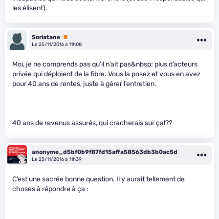
les élisent).
Soriatane
Premium
Le 25/11/2016 à 11h08
Moi, je ne comprends pas qu’il n’ait pas&nbsp; plus d’acteurs
privée qui déploient de la fibre. Vous la posez et vous en avez
pour 40 ans de rentes, juste à gérer l’entretien.
40 ans de revenus assurés, qui cracherais sur ça!??
anonyme_d5bf0b9f87fd15affa58563db3b0ac5d
Le 25/11/2016 à 11h39
C’est une sacrée bonne question. Il y aurait tellement de
choses à répondre à ça :