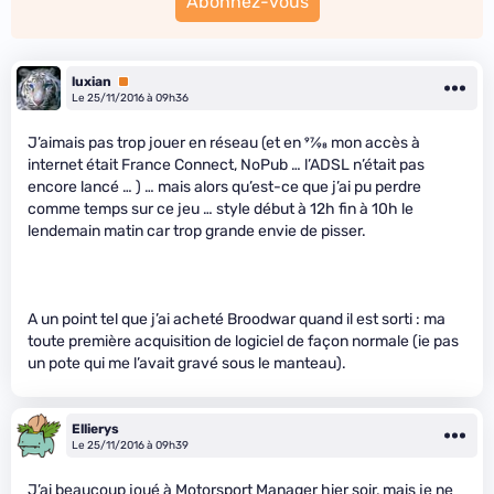
Abonnez-vous
luxian
Premium
Le 25/11/2016 à 09h36
J’aimais pas trop jouer en réseau (et en
97
⁄
98
mon accès à
internet était France Connect, NoPub … l’ADSL n’était pas
encore lancé … ) … mais alors qu’est-ce que j’ai pu perdre
comme temps sur ce jeu … style début à 12h fin à 10h le
lendemain matin car trop grande envie de pisser.
A un point tel que j’ai acheté Broodwar quand il est sorti : ma
toute première acquisition de logiciel de façon normale (ie pas
un pote qui me l’avait gravé sous le manteau).
Ellierys
Le 25/11/2016 à 09h39
J’ai beaucoup joué à Motorsport Manager hier soir, mais je ne