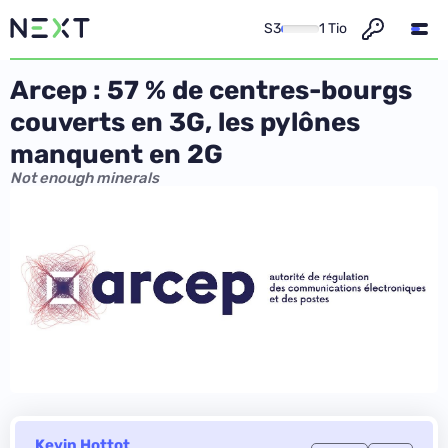
S3
1 Tio
Arcep : 57 % de centres-bourgs
couverts en 3G, les pylônes
manquent en 2G
Not enough minerals
Kevin Hottot