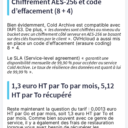
Chiffrement AES-256 et code
d’effacement (8 + 4)
Bien évidemment, Cold Archive est compatible avec
l’API S3. De plus, «
les données sont chiffrées au niveau du
bucket avec un chiffrement côté serveur en AES-256 se basant
sur des clés fournies par le client
». OVHcloud a aussi mis
en place un
code d'effacement
(erasure coding)
8 + 4.
Le SLA (Service-level agreement) «
garantit une
disponibilité mensuelle de 99,90 % pour accéder au service
Cold Archive. Le taux de résilience des données est quant à lui
de 99,99 %
».
1,3 euro HT par To par mois, 5,12
HT par To récupéré
Reste maintenant la question du tarif :
0,0013 euro
HT par Go
et par mois, soit 1,3 euro HT par To et
par mois. Comme bien souvent avec ce genre de
service, il y a également des frais de restauration
lorsque vous avez besoin de récupérer les