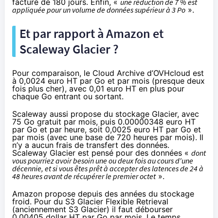
facturé de 180 jours. Enfin, «
une réduction de 7 % est
appliquée pour un volume de données supérieur à 3 Po
».
Et par rapport à Amazon et
Scaleway Glacier ?
Pour comparaison, le Cloud Archive d’OVHcloud est
à
0,0024 euro HT par Go
et par mois (presque deux
fois plus cher), avec 0,01 euro HT en plus pour
chaque Go entrant ou sortant.
Scaleway aussi propose du
stockage Glacier
, avec
75 Go gratuit par mois, puis 0.00000348 euro HT
par Go et par heure, soit 0,0025 euro HT par Go et
par mois (avec une base de 720 heures par mois). Il
n’y a aucun frais de transfert des données.
Scaleway Glacier est pensé pour des données «
dont
vous pourriez avoir besoin une ou deux fois au cours d'une
décennie, et si vous êtes prêt à accepter des latences de 24 à
48 heures avant de récupérer le premier octet
».
Amazon propose
depuis des années du stockage
froid
. Pour du S3 Glacier Flexible Retrieval
(anciennement S3 Glacier) il faut débourser
0,00405 dollar HT par Go par mois. Le temps