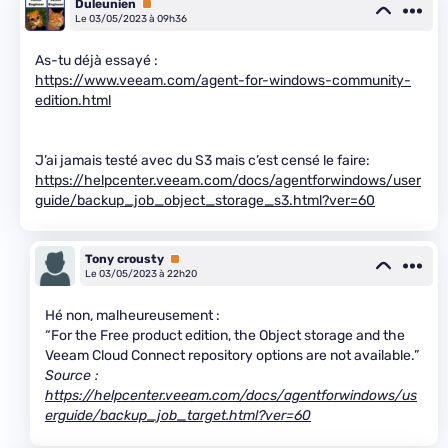
Duleunien
Premium
Le 03/05/2023 à 09h36
As-tu déjà essayé :
https://www.veeam.com/agent-for-windows-community-
edition.html
J’ai jamais testé avec du S3 mais c’est censé le faire:
https://helpcenter.veeam.com/docs/agentforwindows/user
guide/backup_job_object_storage_s3.html?ver=60
Tony crousty
Premium
Le 03/05/2023 à 22h20
Hé non, malheureusement :
“For the Free product edition, the Object storage and the
Veeam Cloud Connect repository options are not available.”
Source :
https://helpcenter.veeam.com/docs/agentforwindows/us
erguide/backup_job_target.html?ver=60