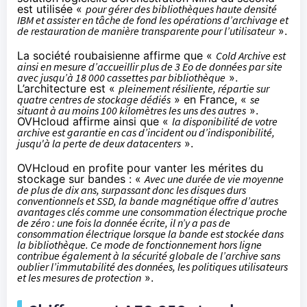
est utilisée «
pour gérer des bibliothèques haute densité
IBM et assister en tâche de fond les opérations d’archivage et
de restauration de manière transparente pour l’utilisateur
».
La société roubaisienne affirme que «
Cold Archive est
ainsi en mesure d’accueillir plus de 3 Eo de données par site
avec jusqu’à 18 000 cassettes par bibliothèque
».
L’architecture est «
pleinement résiliente, répartie sur
quatre centres de stockage dédiés
» en France, «
se
situant à au moins 100 kilomètres les uns des autres
».
OVHcloud affirme ainsi que «
la disponibilité de votre
archive est garantie en cas d’incident ou d’indisponibilité,
jusqu'à la perte de deux datacenters
».
OVHcloud en profite pour vanter les mérites du
stockage sur bandes : «
Avec une durée de vie moyenne
de plus de dix ans, surpassant donc les disques durs
conventionnels et SSD, la bande magnétique offre d’autres
avantages clés comme une consommation électrique proche
de zéro : une fois la donnée écrite, il n’y a pas de
consommation électrique lorsque la bande est stockée dans
la bibliothèque. Ce mode de fonctionnement hors ligne
contribue également à la sécurité globale de l’archive sans
oublier l’immutabilité des données, les politiques utilisateurs
et les mesures de protection
».