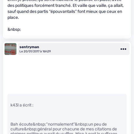
des politiques forcément tranché. Et vaille que vaille, ça allait,
sauf quand des partis “épouvantails” font mieux que ceux en
place.
&nbsp;
sentryman
Le 20/01/2017 à 16h29
k43l a écrit :
Bah écoute&nbsp;“normalement”&nbsp;un peu de
culture&nbsp;général pour chacune de mes citations de
régimes politique aurait du suffire. Mise à part le suffrage