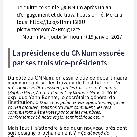
Je quitte ce soir le
@CNNum
après un an
d'engagement et de travail passionné. Merci à
tous.
https://t.co/xHrmnf6RlU
pic.twitter.com/z3RmIgTXc9
— Mounir Mahjoubi (@mounir)
19 janvier 2017
La présidence du CNNum assurée
par ses trois vice-présidents
Du côté du CNNum, on assure que ce départ n’aura
aucun impact sur les travaux de l’institution. «
La
présidence va être assurée par les trois vice-présidents
(Sophie Pène, Amal Taleb et Guy Mamou-Mani)
» nous
explique Yann Bonnet, le secrétaire général de
l’institution. «
Donc d'un point de vue opérationnel, ça ne
va rien bloquer : tous nos travaux continuent, les avis
continueront à être votés par tous les membres,
conformément à notre règlement intérieur, etc.
»
Mais faut-il s’attendre à ce qu’un nouveau président
soit désigné prochainement ? «
Ça dépend de