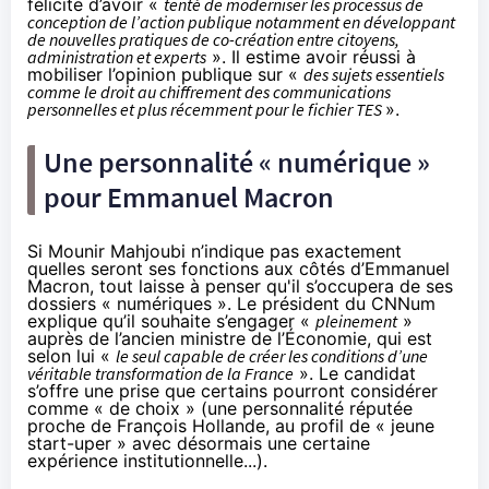
félicite d’avoir «
tenté de moderniser les processus de
conception de l’action publique notamment en développant
de nouvelles pratiques de co-création entre citoyens,
administration et experts
». Il estime avoir réussi à
mobiliser l’opinion publique sur «
des sujets essentiels
comme le droit au
chiffrement
des communications
personnelles et plus récemment pour le fichier TES
».
Une personnalité « numérique »
pour Emmanuel Macron
Si Mounir Mahjoubi n’indique pas exactement
quelles seront ses fonctions aux côtés d’Emmanuel
Macron, tout laisse à penser qu'il s’occupera de ses
dossiers « numériques ». Le président du CNNum
explique qu’il souhaite s’engager «
pleinement
»
auprès de l’ancien ministre de l’Économie, qui est
selon lui «
le seul capable de créer les conditions d’une
véritable transformation de la France
». Le candidat
s’offre une prise que certains pourront considérer
comme « de choix » (une personnalité réputée
proche de François Hollande, au profil de « jeune
start-uper » avec désormais une certaine
expérience institutionnelle...).