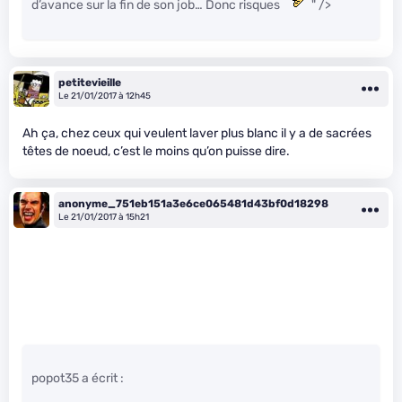
d’avance sur la fin de son job… Donc risques
" />
petitevieille
Le 21/01/2017 à 12h45
Ah ça, chez ceux qui veulent laver plus blanc il y a de sacrées
têtes de noeud, c’est le moins qu’on puisse dire.
anonyme_751eb151a3e6ce065481d43bf0d18298
Le 21/01/2017 à 15h21
popot35 a écrit :