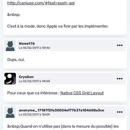
http://caniuse.com/#feat=push-api
&nbsp;
C’est à la mode, donc Apple va finir par les implémenter.
Wawet76
Le 06/02/2017 à 13h46
Oups, oui.
CryoGen
Le 03/02/2017 à 14h58
Pour ceux que ca intéresse :
Native CSS Grid Layout
anonyme_17187f2fe30034ef77b37a104608a3ce
Le 03/02/2017 à 15h09
&nbsp;Quand on n’utilise pas (dans la mesure du possible) les