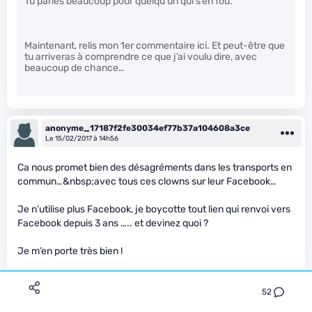
Tu parles beaucoup pour quelqu’un qui s’en fou.
Maintenant, relis mon 1er commentaire ici. Et peut-être que
tu arriveras à comprendre ce que j’ai voulu dire, avec
beaucoup de chance…
anonyme_17187f2fe30034ef77b37a104608a3ce
Le 15/02/2017 à 14h56
Ca nous promet bien des désagréments dans les transports en
commun…&nbsp;avec tous ces clowns sur leur Facebook…
Je n’utilise plus Facebook, je boycotte tout lien qui renvoi vers
Facebook depuis 3 ans ….. et devinez quoi ?
Je m’en porte très bien !
52
Liara T'soni
Le 15/02/2017 à 15h01