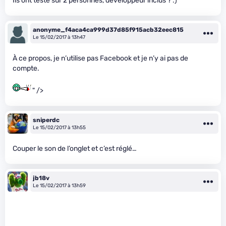
Ils ont testé sur 2 personnes, développeur inclus ? :)
anonyme_f4aca4ca999d37d85f915acb32eec815
Le 15/02/2017 à 13h47
À ce propos, je n’utilise pas Facebook et je n’y ai pas de
compte.
" />
sniperdc
Le 15/02/2017 à 13h55
Couper le son de l’onglet et c’est réglé…
jb18v
Le 15/02/2017 à 13h59