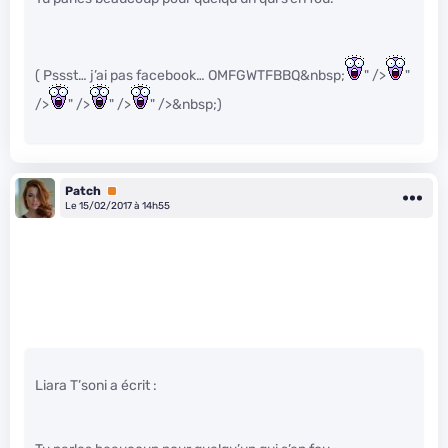
( Pssst… j’ai pas facebook… OMFGWTFBBQ&nbsp;
" />
"
/>
" />
" />
" />&nbsp;)
Patch
Premium
Le 15/02/2017 à 14h55
Liara T’soni a écrit :