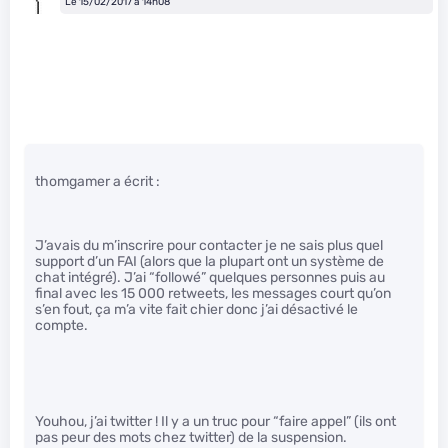
Le 15/02/2017 à 14h08
thomgamer a écrit :
J’avais du m’inscrire pour contacter je ne sais plus quel
support d’un FAI (alors que la plupart ont un système de
chat intégré). J’ai “followé” quelques personnes puis au
final avec les 15 000 retweets, les messages court qu’on
s’en fout, ça m’a vite fait chier donc j’ai désactivé le
compte.
Youhou, j’ai twitter ! Il y a un truc pour “faire appel” (ils ont
pas peur des mots chez twitter) de la suspension.