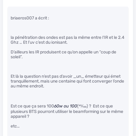
briaeros007 a écrit :
la pénétration des ondes est pas la même entre l’IR et le 2.4
Ghz … Et l’uv c’est du ionisant.
D’ailleurs les IR produisent ce qu’on appelle un “coup de
soleil”.
Et là la question n’est pas d’avoir _un_ émetteur qui émet
tranquillement, mais une centaine qui font converger l’onde
au même endroit.
Est ce que ça sera 100
60w ou 100
(
60
⁄
100
) ? Est ce que
plusieurs BTS pourront utiliser le beamforming sur le même
appareil ?
etc…