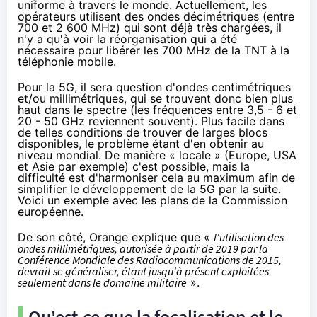
uniforme à travers le monde. Actuellement, les
opérateurs utilisent des ondes décimétriques (entre
700 et 2 600 MHz) qui sont déjà très chargées, il
n'y a qu'à voir
la réorganisation qui a été
nécessaire
pour libérer les 700 MHz de la TNT à
la
téléphonie mobile
.
Pour la 5G, il sera question d'ondes centimétriques
et/ou millimétriques, qui se trouvent donc bien plus
haut dans le spectre (les fréquences entre 3,5 - 6 et
20 - 50 GHz reviennent souvent). Plus facile dans
de telles conditions de trouver de larges blocs
disponibles, le problème étant d'en obtenir au
niveau mondial. De manière « locale » (Europe, USA
et Asie par exemple) c'est possible, mais la
difficulté est d'harmoniser cela au maximum afin de
simplifier le développement de la 5G par la suite.
Voici un exemple avec
les plans de la Commission
européenne
.
De son côté,
Orange
explique que «
l'utilisation des
ondes millimétriques
, autorisée à partir de 2019 par la
Conférence Mondiale des Radiocommunications de 2015,
devrait se généraliser, étant jusqu'à présent exploitées
seulement dans le domaine militaire
».
Qu'est-ce que la focalisation et le