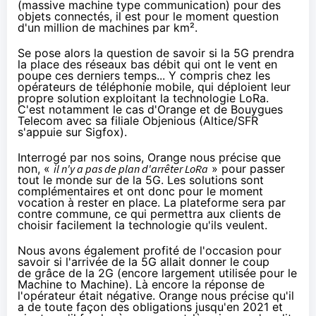
(massive machine type communication) pour des
objets connectés
, il est pour le moment question
d'un million de machines par km².
Se pose alors la question de savoir si la 5G prendra
la place des réseaux bas débit qui ont le vent en
poupe ces derniers temps... Y compris chez les
opérateurs de téléphonie mobile, qui déploient leur
propre solution exploitant la technologie LoRa.
C'est notamment le cas d'
Orange
et de
Bouygues
Telecom
avec sa filiale Objenious (
Altice/SFR
s'appuie sur Sigfox
).
Interrogé par nos soins,
Orange
nous précise que
non, «
il n'y a pas de plan d'arrêter LoRa
» pour passer
tout le monde sur de la 5G. Les solutions sont
complémentaires et ont donc pour le moment
vocation à rester en place. La plateforme sera par
contre commune, ce qui permettra aux clients de
choisir facilement la technologie qu'ils veulent.
Nous avons également profité de l'occasion pour
savoir si l'arrivée de la 5G allait donner le coup
de grâce de la 2G (encore largement utilisée pour le
Machine to Machine). Là encore la réponse de
l'opérateur était négative.
Orange
nous précise qu'il
a de toute façon des obligations jusqu'en 2021 et