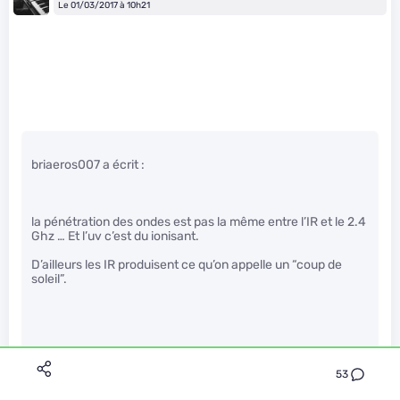
Le 01/03/2017 à 10h21
briaeros007 a écrit :
la pénétration des ondes est pas la même entre l’IR et le 2.4
Ghz … Et l’uv c’est du ionisant.
D’ailleurs les IR produisent ce qu’on appelle un “coup de
soleil”.
Oui les UV sont ionisants, merci on sait :-) .
53
Les IR ne causent pas de coup de soleil, ce sont les UV