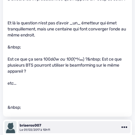
Et là la question n’est pas d’avoir _un_ émetteur qui émet
tranquillement, mais une centaine qui font converger l’onde au
même endroit.
&nbsp;
Est ce que ça sera 100
60w ou 100
(
60
⁄
100
) ?&nbsp; Est ce que
plusieurs BTS pourront utiliser le beamforming sur le même
appareil ?
etc…
&nbsp;
briaeros007
Le 01/03/2017 à 10h11