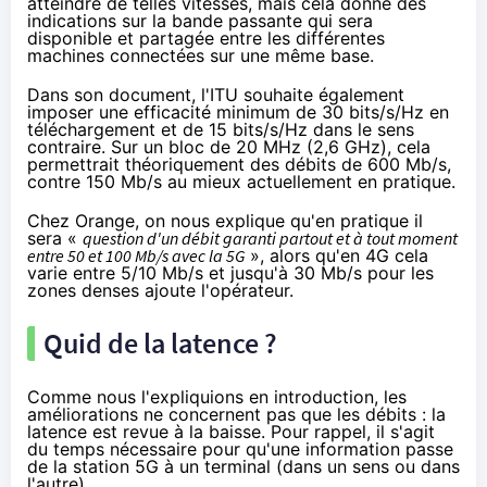
atteindre de telles vitesses, mais cela donne des
indications sur la bande passante qui sera
disponible et partagée entre les différentes
machines connectées sur une même base.
Dans son document, l'ITU souhaite également
imposer une efficacité minimum de 30 bits/s/Hz en
téléchargement et de 15 bits/s/Hz dans le sens
contraire. Sur un bloc de 20 MHz (2,6 GHz), cela
permettrait théoriquement des débits de 600 Mb/s,
contre 150 Mb/s au mieux actuellement en pratique.
Chez
Orange
, on nous explique qu'en pratique il
sera «
question d'un débit garanti partout et à tout moment
entre 50 et 100 Mb/s avec la 5G
», alors qu'en 4G cela
varie entre 5/10 Mb/s et jusqu'à 30 Mb/s pour les
zones denses ajoute l'opérateur.
Quid de la latence ?
Comme nous l'expliquions en introduction, les
améliorations ne concernent pas que les débits : la
latence est revue à la baisse. Pour rappel, il s'agit
du temps nécessaire pour qu'une information passe
de la station 5G à un terminal (dans un sens ou dans
l'autre).