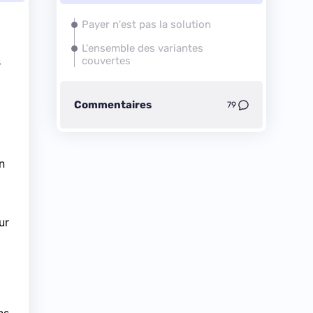
Payer n'est pas la solution
L'ensemble des variantes
s
couvertes
Commentaires
79
n
ur