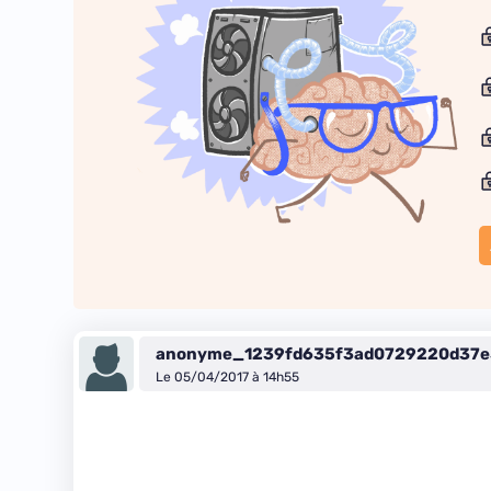
anonyme_1239fd635f3ad0729220d37e
Le 05/04/2017 à 14h55