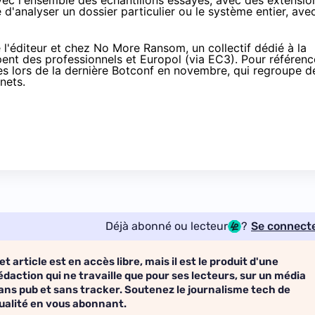
vec l'ensemble des échantillons essayés, avec des extensio
ose d'analyser un dossier particulier ou le système entier, ave
e l'éditeur et
chez No More Ransom
, un collectif dédié à la
ipent des professionnels et Europol (via EC3). Pour référenc
es lors de la dernière Botconf en novembre, qui regroupe d
nets.
Déjà abonné ou lecteur
?
Se connect
et article est en accès libre, mais il est le produit d'une
édaction qui ne travaille que pour ses lecteurs, sur un média
ans pub et sans tracker. Soutenez le journalisme tech de
ualité en vous abonnant.