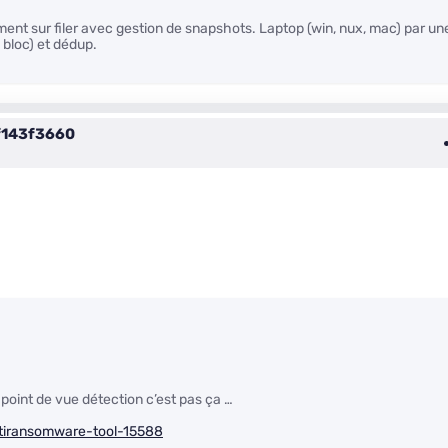
ent sur filer avec gestion de snapshots. Laptop (win, nux, mac) par un
 bloc) et dédup.
143f3660
 point de vue détection c’est pas ça …
antiransomware-tool-15588