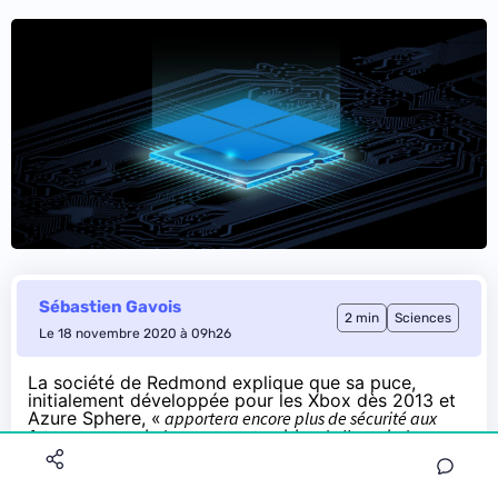
Sébastien Gavois
2 min
Sciences
Le 18 novembre 2020 à 09h26
La société de Redmond
explique
que sa puce,
initialement développée pour les Xbox dès 2013 et
Azure Sphere, «
apportera encore plus de sécurité aux
futurs PC sous Windows
». «
Notre vision de l’avenir des PC
sous Windows est centrée sur la sécurité, directement
intégrée au processeur, où le matériel et les logiciels sont
étroitement liés avec une approche unifiée afin d’éliminer