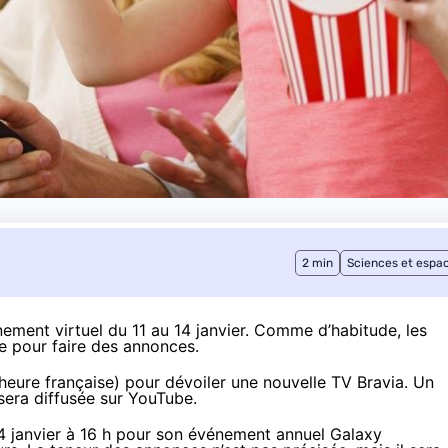
2 min
Sciences et espa
ement virtuel du 11 au 14 janvier. Comme d’habitude, les
e pour faire des annonces.
heure française) pour dévoiler une nouvelle TV Bravia. Un
 sera
diffusée sur YouTube
.
4 janvier à 16 h
pour son événement annuel Galaxy