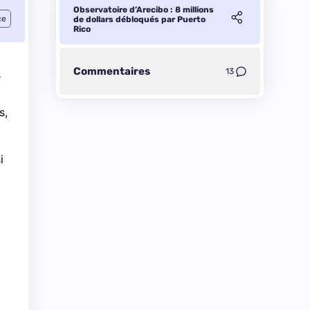
Observatoire d’Arecibo : 8 millions
ce
de dollars débloqués par Puerto
Rico
Commentaires
13
e
s,
i