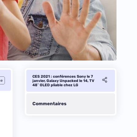
CES 2021 : conférences Sony le 7
ce
janvier, Galaxy Unpacked le 14, TV
48″ OLED pliable chez LG
Commentaires