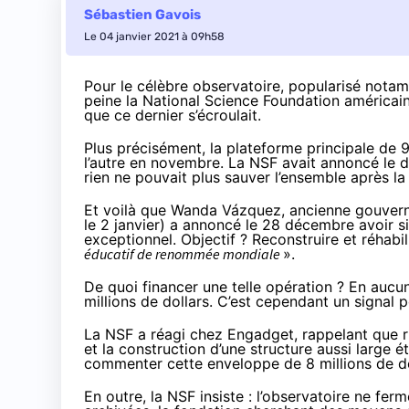
Sébastien Gavois
Le 04 janvier 2021 à 09h58
Pour le célèbre observatoire, popularisé nota
peine la National Science Foundation américai
que ce dernier
s’écroulait
.
Plus précisément, la plateforme principale de 
l’autre en novembre. La NSF avait annoncé le d
rien ne pouvait plus sauver l’ensemble après l
Et voilà que Wanda Vázquez, ancienne gouverne
le 2 janvier) a
annoncé le 28 décembre
avoir si
exceptionnel. Objectif ? Reconstruire et réhabi
éducatif de renommée mondiale
».
De quoi financer une telle opération ? En aucu
millions de dollars. C’est cependant un signal po
La NSF a
réagi chez Engadget
, rappelant que 
et la construction d’une structure aussi large 
commenter cette enveloppe de 8 millions de dol
En outre, la NSF insiste : l’observatoire ne fe