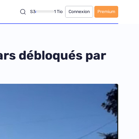
S3
1 Tio
Connexion
Premium
lars débloqués par