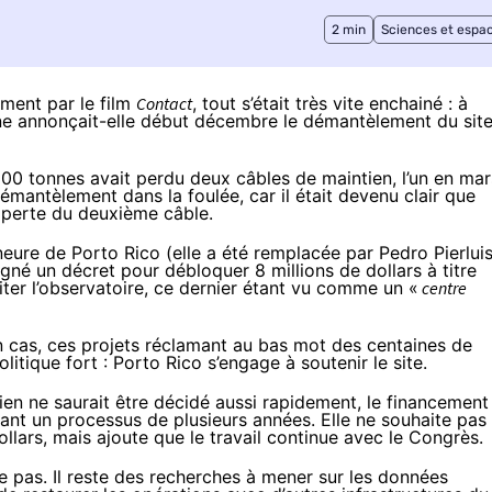
2 min
Sciences et espa
mment par le film
Contact
, tout s’était très vite enchainé : à
ne annonçait-elle début décembre le
démantèlement
du sit
900 tonnes avait perdu deux câbles de maintien, l’un en mar
émantèlement dans la foulée, car il était devenu clair que
a perte du deuxième câble.
ure de Porto Rico (elle a été remplacée par Pedro Pierluis
gné un décret pour débloquer 8 millions de dollars à titre
liter l’observatoire, ce dernier étant vu comme un «
centre
n cas, ces projets réclamant au bas mot des centaines de
litique fort : Porto Rico s’engage à soutenir le site.
rien ne saurait être décidé aussi rapidement, le financement
étant un processus de plusieurs années. Elle ne souhaite pas
lars, mais ajoute que le travail continue avec le Congrès.
rme pas. Il reste des recherches à mener sur les données