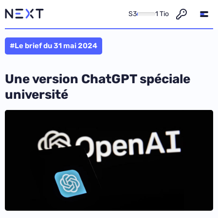
S3
1 Tio
#Le brief du 31 mai 2024
Une version ChatGPT spéciale
université