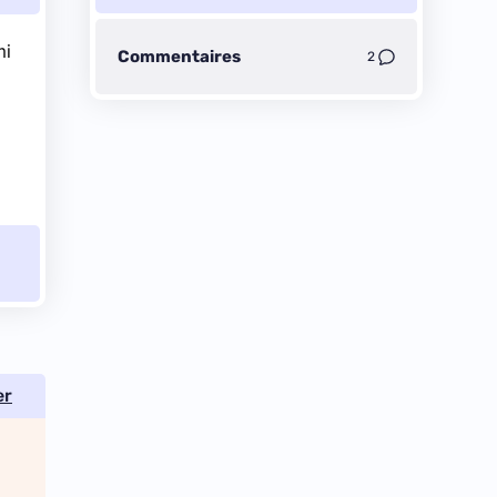
mi
Commentaires
2
er