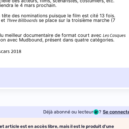
cielle des acteurs, films, scénaristes, costumiers, etc.
iendra le 4 mars prochain.
tête des nominations puisque le film est cité 13 fois.
 et
Three Billboards
se place sur la troisième marche (7
 du meilleur documentaire de format court avec
Les Casques
ssion avec Mudbound, présent dans quatre catégories.
scars 2018
Déjà abonné ou lecteur
?
Se connect
et article est en accès libre, mais il est le produit d'une