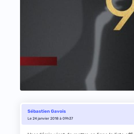
Sébastien Gavois
Le 24 janvier 2018 à 09h37