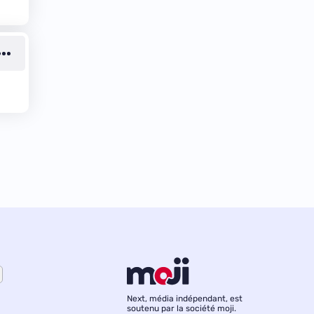
Next, média indépendant, est
soutenu par la société moji.