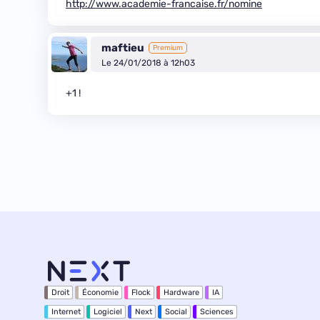
http://www.academie-francaise.fr/nomine
maftieu
Premium
Le 24/01/2018 à 12h03
+1 !
Droit
Économie
Flock
Hardware
IA
Internet
Logiciel
Next
Social
Sciences