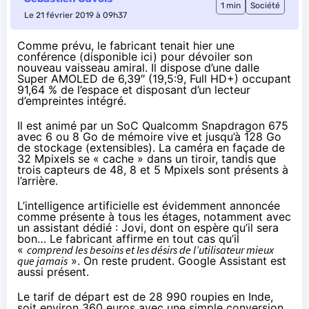
1 min
Société
Le 21 février 2019 à 09h37
Comme prévu, le fabricant tenait hier une
conférence (
disponible ici
) pour dévoiler
son
nouveau vaisseau amiral
. Il dispose d’une dalle
Super AMOLED de 6,39″ (19,5:9, Full HD+) occupant
91,64 % de l’espace et disposant d’un lecteur
d’empreintes intégré.
Il est animé par un SoC Qualcomm Snapdragon 675
avec 6 ou 8 Go de mémoire vive et jusqu’à 128 Go
de stockage (extensibles). La caméra en façade de
32 Mpixels se « cache » dans un tiroir, tandis que
trois capteurs de 48, 8 et 5 Mpixels sont présents à
l’arrière.
L’intelligence artificielle est évidemment annoncée
comme présente à tous les étages, notamment avec
un assistant dédié : Jovi, dont on espère qu’il sera
bon… Le fabricant affirme en tout cas qu’il
«
comprend les besoins et les désirs de l’utilisateur mieux
que jamais
». On reste prudent. Google Assistant est
aussi présent.
Le tarif de départ est de 28 990 roupies en Inde,
soit environ 360 euros avec une simple conversion,