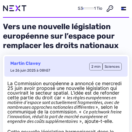
S3
1 Tio
Vers une nouvelle législation
européenne sur l’espace pour
remplacer les droits nationaux
Martin Clavey
2 min
Sciences
Le 26 juin 2025 à 08h57
La Commission européenne a
annoncé
ce mercredi
25 juin avoir proposé une nouvelle législation qui
couvrirait le secteur spatial. L’idée est de refonder
cette partie du droit car «
les règles européennes en
matière d’espace sont actuellement fragmentées, avec de
nombreuses approches nationales différentes
», selon le
communiqué de la commission. «
Ce patchwork freine
l’innovation, réduit la part de marché européenne et
engendre des coûts supplémentaires
», ajoute-t-elle.
Cette nouvelle législation harmoniserait donc le