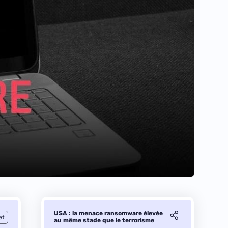
USA : la menace ransomware élevée
et
au même stade que le terrorisme