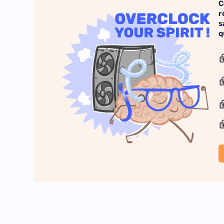
C
r
s
q