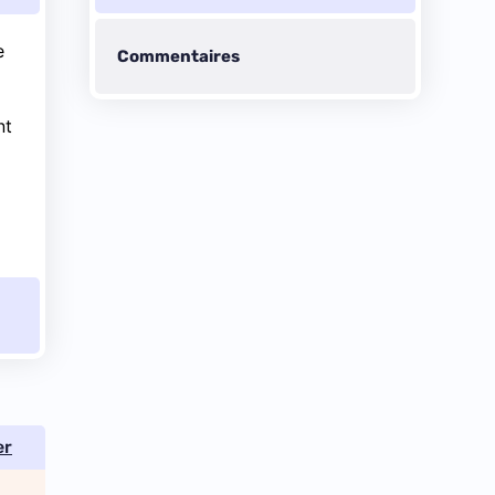
e
Commentaires
nt
er