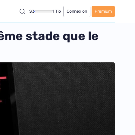
S3
1 Tio
Connexion
Premium
ême stade que le