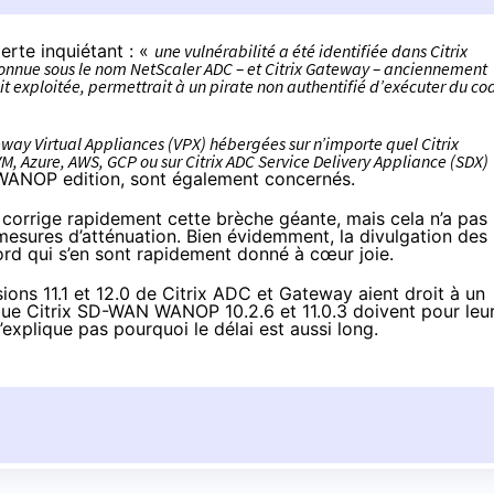
alerte inquiétant : «
une vulnérabilité a été identifiée dans Citrix
connue sous le nom NetScaler ADC – et Citrix Gateway – anciennement
it exploitée, permettrait à un pirate non authentifié d’exécuter du co
eway Virtual Appliances (VPX) hébergées sur n’importe quel Citrix
, Azure, AWS, GCP ou sur Citrix ADC Service Delivery Appliance (SDX)
 WANOP edition, sont également concernés.
 corrige rapidement cette brèche géante, mais cela n’a pas
de mesures d’atténuation. Bien évidemment,
la divulgation des
bord qui
s’en sont rapidement donné à cœur joie
.
rsions 11.1 et 12.0 de Citrix ADC et Gateway aient droit à un
i que Citrix SD-WAN WANOP 10.2.6 et 11.0.3 doivent pour leu
’explique pas pourquoi le délai est aussi long.