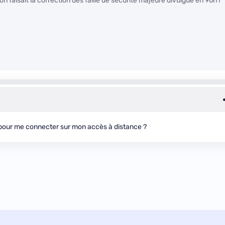
on faisait la correction des faille de sécurité majeure divulgué en 96h?
e pour me connecter sur mon accès à distance ?