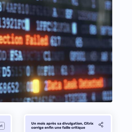
Un mois après sa divulgation, Citrix
et
corrige enfin une faille critique