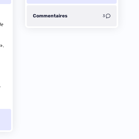
Commentaires
3
de
».
r