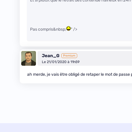
Et si plutôt que le retrait des contenue haineux en 24h 
Pas compris&nbsp;
" />
Jean_G
Premium
Le 21/01/2020 à 11h59
ah merde, je vais être obligé de retaper le mot de pass