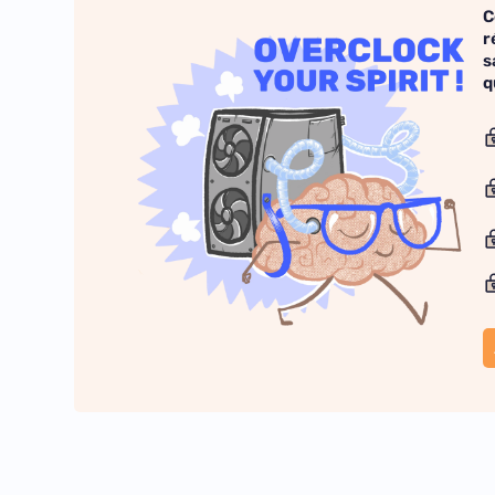
C
r
s
q