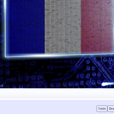
1 min
Dro