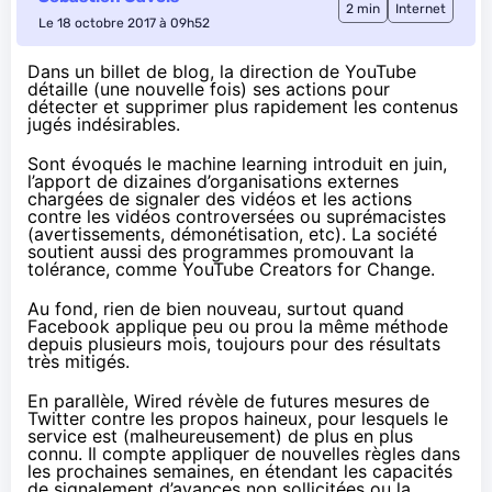
2 min
Internet
Le 18 octobre 2017 à 09h52
Dans un billet de blog
, la direction de YouTube
détaille (une nouvelle fois) ses actions pour
détecter et supprimer plus rapidement les contenus
jugés indésirables.
Sont évoqués le machine learning introduit en juin,
l’apport de dizaines d’organisations externes
chargées de signaler des vidéos et les actions
contre les vidéos controversées ou suprémacistes
(avertissements, démonétisation, etc). La société
soutient aussi des programmes promouvant la
tolérance, comme YouTube Creators for Change.
Au fond, rien de bien nouveau, surtout quand
Facebook applique peu ou prou la même méthode
depuis plusieurs mois, toujours pour
des résultats
très mitigés
.
En parallèle,
Wired révèle
de futures mesures de
Twitter contre les propos haineux, pour lesquels le
service est (malheureusement) de plus en plus
connu. Il compte appliquer de nouvelles règles dans
les prochaines semaines, en étendant les capacités
de signalement d’avances non sollicitées ou la