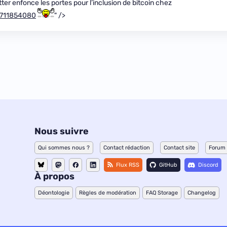
ter enfonce les portes pour l’inclusion de bitcoin chez
64711854080
" />
Nous suivre
Qui sommes nous ?
Contact rédaction
Contact site
Forum
Flux RSS
GitHub
Discord
À propos
Déontologie
Règles de modération
FAQ Storage
Changelog