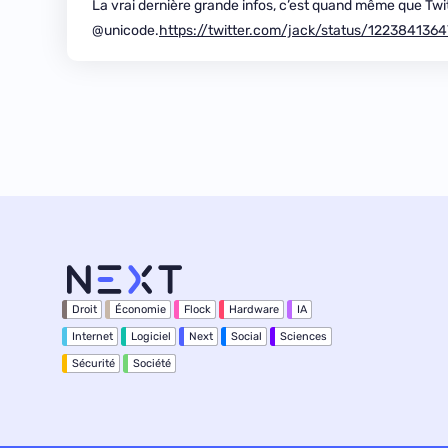
La vrai dernière grande infos, c’est quand même que Twit
@unicode.
https://twitter.com/jack/status/12238413
Droit
Économie
Flock
Hardware
IA
Internet
Logiciel
Next
Social
Sciences
Sécurité
Société