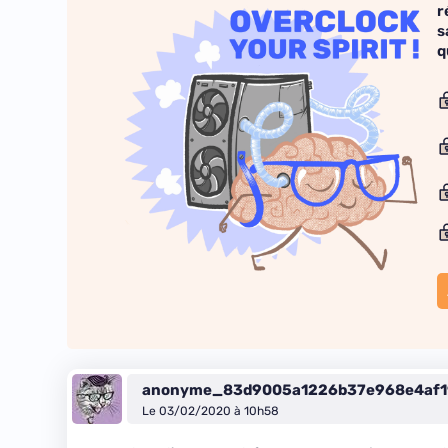
r
s
q
anonyme_83d9005a1226b37e968e4af1
Le 03/02/2020 à 10h58