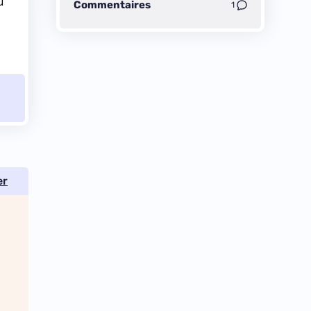
u
Commentaires
1
er