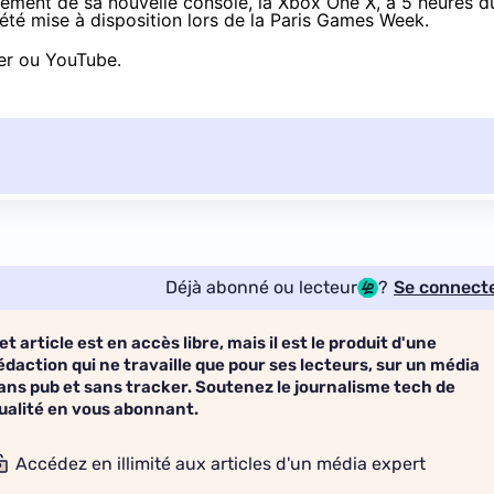
cement de sa nouvelle console, la Xbox One X, à 5 heures d
 été mise à disposition
lors de la Paris Games Week
.
er
ou
YouTube
.
Déjà abonné ou lecteur
?
Se connect
et article est en accès libre, mais il est le produit d'une
édaction qui ne travaille que pour ses lecteurs, sur un média
ans pub et sans tracker. Soutenez le journalisme tech de
ualité en vous abonnant.
Accédez en illimité aux articles d'un média expert