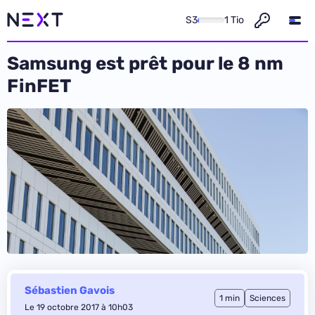
S3
1 Tio
Samsung est prêt pour le 8 nm
FinFET
Sébastien Gavois
1 min
Sciences
Le 19 octobre 2017 à 10h03