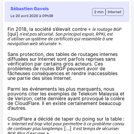
Sébastien Gavois
2 min
Internet
Le 20 avril 2020 à 09h38
Fin 2018
, la société s’élevait contre «
le routage BGP
[qui]
n’est pas sécurisé. Son principal espoir, RPKI, est
d’utiliser un système de certificats qui ressemble à une
navigation web sécurisée
».
Sans protection, des tables de routages internes
diffusées sur Internet sont parfois reprises sans
vérification par certains gros acteurs. Ces
problèmes de routes BGP peuvent avoir de
fâcheuses conséquences et rendre inaccessibles
une partie des sites Internet.
Parmi les événements les plus marquants, nous
pouvons citer
les exemples de Telekom Malaysia
et
de Verizon, cette dernière ayant
provoqué la colère
de CloudFlare
. Il en existe certainement beaucoup
d’autres.
CloudFlare a décidé de
taper du poing sur la table
:
«
Internet est trop vital pour permettre à ce problème connu
de continuer plus longtemps
[…]
Il est temps de sécuriser
BGP. Plus d’excuses
».