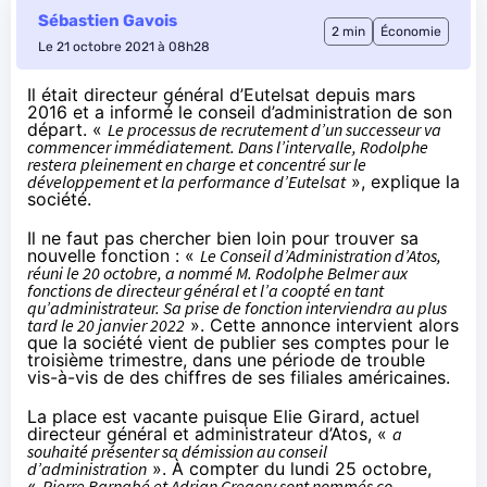
Sébastien Gavois
2 min
Économie
Le 21 octobre 2021 à 08h28
Il était directeur général d’Eutelsat depuis mars
2016 et a
informé
le conseil d’administration de son
départ. «
Le processus de recrutement d’un successeur va
commencer immédiatement. Dans l’intervalle, Rodolphe
restera pleinement en charge et concentré sur le
développement et la performance d’Eutelsat
», explique la
société.
Il ne faut pas chercher bien loin pour trouver sa
nouvelle fonction
: «
Le Conseil d’Administration d’Atos,
réuni le 20 octobre, a nommé M. Rodolphe Belmer aux
fonctions de directeur général et l’a coopté en tant
qu’administrateur. Sa prise de fonction interviendra au plus
tard le 20 janvier 2022
». Cette annonce intervient alors
que la société vient de publier ses comptes pour
le
troisième trimestre
, dans une période de trouble
vis-à-vis de
des chiffres de ses filiales américaines
.
La place est vacante puisque Elie Girard, actuel
directeur général et administrateur d’Atos, «
a
souhaité présenter sa démission au conseil
d’administration
». À compter du lundi 25 octobre,
«
Pierre Barnabé et Adrian Gregory sont nommés co-