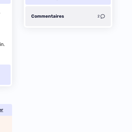
Commentaires
2
in.
er