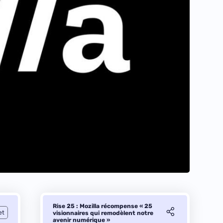
Rise 25 : Mozilla récompense « 25
et
visionnaires qui remodèlent notre
avenir numérique »